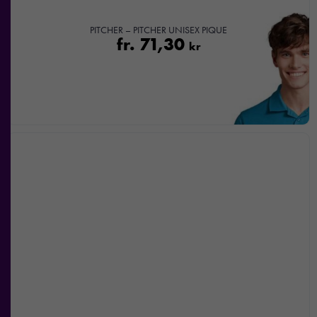
PITCHER – PITCHER UNISEX PIQUE
fr.
71,30
kr
Nödvändiga
Dessa kakor
går inte att
välja bort. De
behövs för att