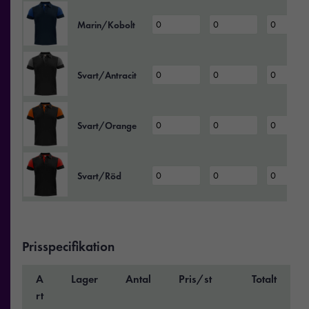
Marin/Kobolt
Svart/Antracit
Svart/Orange
Svart/Röd
Prisspecifikation
A
Lager
Antal
Pris/st
Totalt
rt