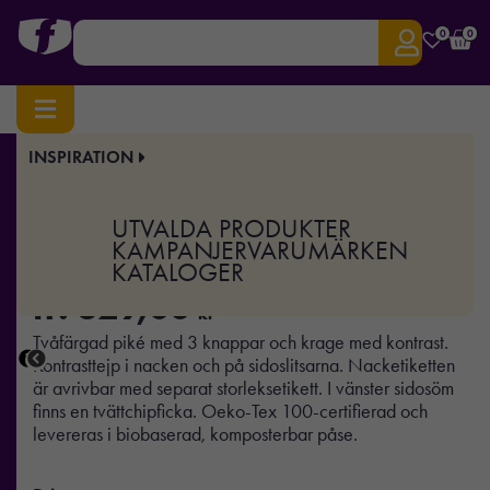
0
0
INSPIRATION
Hem
/
Profilkläder
/
Piké
/ Prime Polo
Art.nr:
TEX-2265024
UTVALDA PRODUKTER
Prime Polo
KAMPANJER
VARUMÄRKEN
KATALOGER
fr.
329,00
kr
Tvåfärgad piké med 3 knappar och krage med kontrast.
Kontrasttejp i nacken och på sidoslitsarna. Nacketiketten
är avrivbar med separat storleksetikett. I vänster sidosöm
finns en tvättchipficka. Oeko-Tex 100-certifierad och
levereras i biobaserad, komposterbar påse.