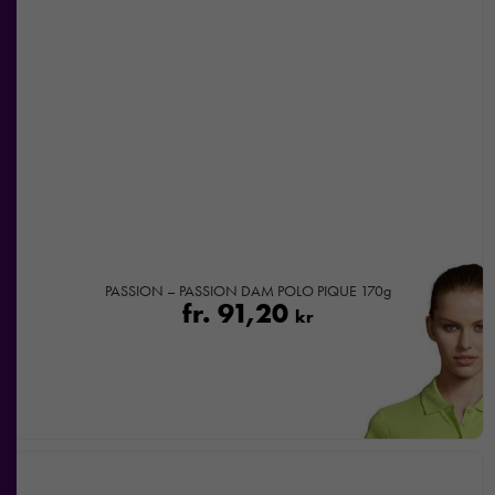
hemsidan
över huvud
taget ska
fungera.
Statistik
För att vi ska
kunna
förbättra
hemsidans
funktionalitet
PASSION – PASSION DAM POLO PIQUE 170g
och
fr.
91,20
kr
uppbyggnad,
baserat på
hur
hemsidan
används.