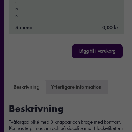
.
n
r.
Summa
0,00 kr
Lägg till i varukorg
Beskrivning
Ytterligare information
Beskrivning
Tvåfärgad piké med 3 knappar och krage med kontrast.
Kontrasttejp i nacken och på sidoslitsarna. Nacketiketten