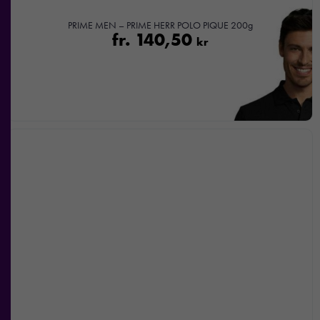
intressen och ditt
beteende när du
PRIME MEN – PRIME HERR POLO PIQUE 200g
surfar ökar du
fr.
140,50
kr
chansen att få se
personligt
anpassat innehåll
och
erbjudanden.