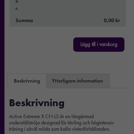
n
r.
Summa
0,00 kr
Lägg till i varukorg
Beskrivning
Ytterligare information
Beskrivning
Active Extreme X CN LS är en långärmad
underställströja designad för tävling och högintensiv
träning i såväl milda som kalla vinterförhållanden.