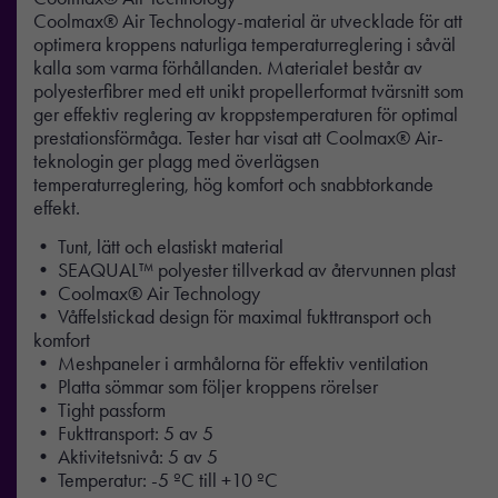
Coolmax® Air Technology-material är utvecklade för att
optimera kroppens naturliga temperaturreglering i såväl
kalla som varma förhållanden. Materialet består av
polyesterfibrer med ett unikt propellerformat tvärsnitt som
ger effektiv reglering av kroppstemperaturen för optimal
prestationsförmåga. Tester har visat att Coolmax® Air-
teknologin ger plagg med överlägsen
temperaturreglering, hög komfort och snabbtorkande
effekt.
• Tunt, lätt och elastiskt material
• SEAQUAL™ polyester tillverkad av återvunnen plast
• Coolmax® Air Technology
• Våffelstickad design för maximal fukttransport och
komfort
• Meshpaneler i armhålorna för effektiv ventilation
• Platta sömmar som följer kroppens rörelser
• Tight passform
• Fukttransport: 5 av 5
• Aktivitetsnivå: 5 av 5
• Temperatur: -5 ºC till +10 ºC