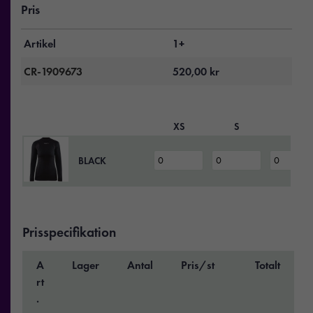
Pris
Artikel
1+
CR-1909673
520,00
kr
XS
S
M
BLACK
Prisspecifikation
A
Lager
Antal
Pris/st
Totalt
rt
.