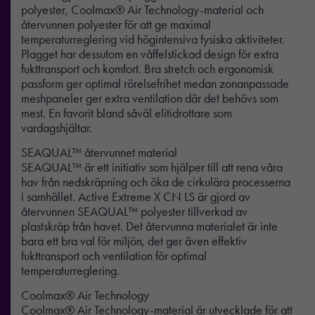
polyester, Coolmax® Air Technology-material och
återvunnen polyester för att ge maximal
temperaturreglering vid högintensiva fysiska aktiviteter.
Plagget har dessutom en våffelstickad design för extra
fukttransport och komfort. Bra stretch och ergonomisk
passform ger optimal rörelsefrihet medan zonanpassade
meshpaneler ger extra ventilation där det behövs som
mest. En favorit bland såväl elitidrottare som
vardagshjältar.
SEAQUAL™ återvunnet material
SEAQUAL™ är ett initiativ som hjälper till att rena våra
hav från nedskräpning och öka de cirkulära processerna
i samhället. Active Extreme X CN LS är gjord av
återvunnen SEAQUAL™ polyester tillverkad av
plastskräp från havet. Det återvunna materialet är inte
bara ett bra val för miljön, det ger även effektiv
fukttransport och ventilation för optimal
temperaturreglering.
Coolmax® Air Technology
Coolmax® Air Technology-material är utvecklade för att