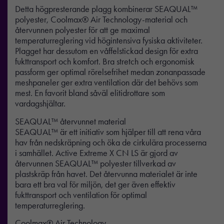
Detta högpresterande plagg kombinerar SEAQUAL™
polyester, Coolmax® Air Technology-material och
återvunnen polyester för att ge maximal
temperaturreglering vid högintensiva fysiska aktiviteter.
Plagget har dessutom en våffelstickad design för extra
fukttransport och komfort. Bra stretch och ergonomisk
passform ger optimal rörelsefrihet medan zonanpassade
meshpaneler ger extra ventilation där det behövs som
mest. En favorit bland såväl elitidrottare som
vardagshjältar.
SEAQUAL™ återvunnet material
SEAQUAL™ är ett initiativ som hjälper till att rena våra
hav från nedskräpning och öka de cirkulära processerna
i samhället. Active Extreme X CN LS är gjord av
återvunnen SEAQUAL™ polyester tillverkad av
plastskräp från havet. Det återvunna materialet är inte
bara ett bra val för miljön, det ger även effektiv
fukttransport och ventilation för optimal
temperaturreglering.
Coolmax® Air Technology