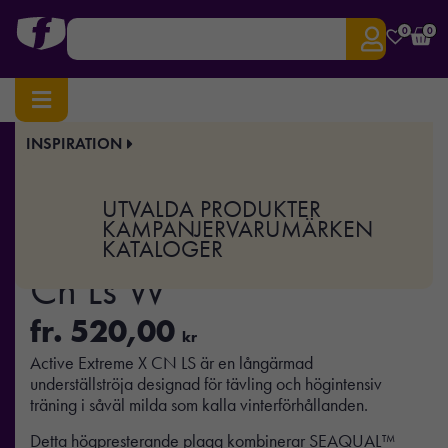
0
0
INSPIRATION
Hem
/
Sport & Träning
/ PRO Active Extreme X Cn Ls W
Art.nr:
CR-1909673
UTVALDA PRODUKTER
PRO Active Extreme X
KAMPANJER
VARUMÄRKEN
KATALOGER
Cn Ls W
fr.
520,00
kr
Active Extreme X CN LS är en långärmad
underställströja designad för tävling och högintensiv
träning i såväl milda som kalla vinterförhållanden.
Detta högpresterande plagg kombinerar SEAQUAL™