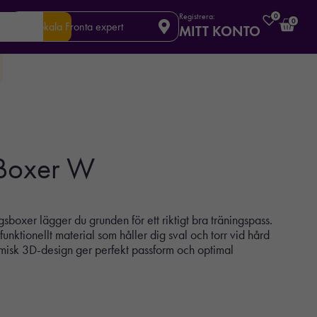
Registrera:
0
0
Din lokala Fronta expert
MITT KONTO
 Boxer W
boxer lägger du grunden för ett riktigt bra träningspass.
unktionellt material som håller dig sval och torr vid hård
omisk 3D-design ger perfekt passform och optimal