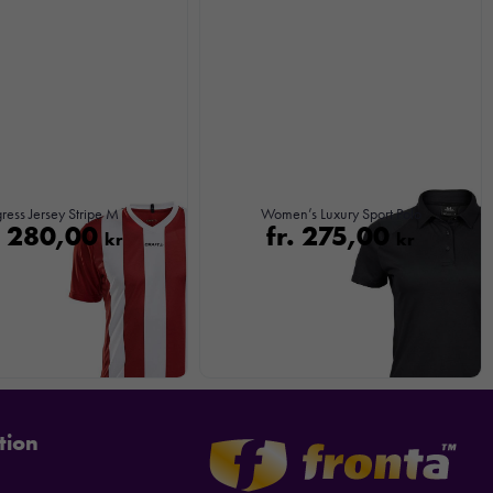
ress Jersey Stripe M
Women’s Luxury Sport Polo
.
280,00
fr.
275,00
kr
kr
tion