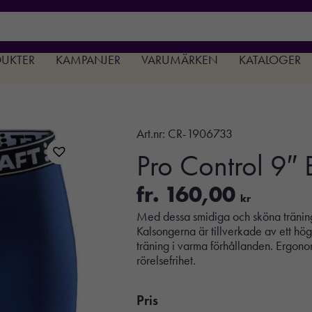
DUKTER
KAMPANJER
VARUMÄRKEN
KATALOGER
Art.nr:
CR-1906733
Pro Control 9″
fr.
160,00
kr
Med dessa smidiga och sköna tränings
Kalsongerna är tillverkade av ett högf
träning i varma förhållanden. Ergon
rörelsefrihet.
Pris