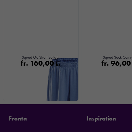
Squad Go Short Solid Jr
Squad Sock Contr
fr.
160,00
fr.
96,0
kr
Fronta
Inspiration