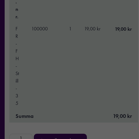
.
n
r.
F
100000
1
19,00 kr
19,00 kr
R
-
F
H
-
St
ill
-
3
5
Summa
19,00 kr