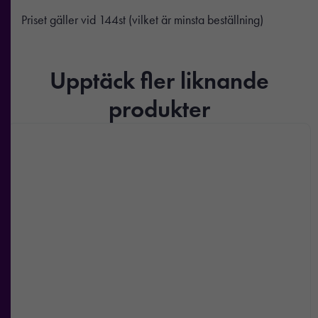
Priset gäller vid 144st (vilket är minsta beställning)
Upptäck fler liknande
produkter
Nödvändiga
Dessa kakor
går inte att
välja bort. De
behövs för att
hemsidan