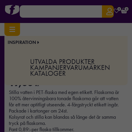
0
0
INSPIRATION
Hem
/
Giveaways
/
Profilvatten
/ Profilvatten stilla 35cl
Art.nr:
FR-FH-Still-35
UTVALDA PRODUKTER
Profilvatten stilla 35cl
KAMPANJER
VARUMÄRKEN
KATALOGER
19,00
kr
Stilla vatten i PET-flaska med egen etikett. Flaskorna är
100% återvinningsbara tonade flaskorna gör att vatten
får ett mer aptitligt utseende. 4-färgstryckt etikett ingår.
Packade i kartonger om 24st.
Kolsyrat och stilla kan blandas så länge det är samma
tryck på flaskorna.
Pant 0,89:-per flaska tillkommer.