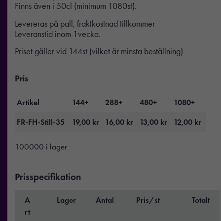
Finns även i 50cl (minimum 1080st).
Levereras på pall, fraktkostnad tillkommer
Leveranstid inom 1vecka.
Priset gäller vid 144st (vilket är minsta beställning)
Pris
Artikel
144+
288+
480+
1080+
FR-FH-Still-35
19,00
kr
16,00
kr
13,00
kr
12,00
kr
100000 i lager
Prisspecifikation
A
Lager
Antal
Pris/st
Totalt
rt