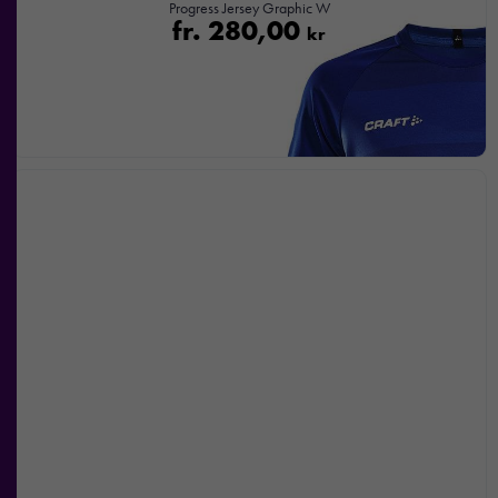
Statistik
Progress Jersey Graphic W
fr.
280,00
kr
För att vi ska
kunna
förbättra
hemsidans
funktionalitet
och
uppbyggnad,
baserat på
hur
hemsidan
används.
Upplevelse
För att vår
hemsida ska
prestera så
bra som
möjligt under