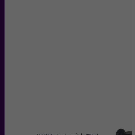
och
erbjudanden.