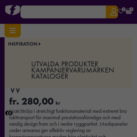
0
0
INSPIRATION
Hem
/
Sport & Träning
/ Progress Jersey Stripe W
Art.nr:
CR-1905568
UTVALDA PRODUKTER
Progress Jersey Stripe
KAMPANJER
VARUMÄRKEN
KATALOGER
W
fr.
280,00
kr
Matchtröja i stretchigt funktionsmaterial med extremt bra
fukttransport för maximal prestationsförmåga och med
randig design fram och i nedre ryggpartiet. Meshpaneler
under armarna ger effektiv reglering av
kroppstemperaturen medan hög elasticitet och