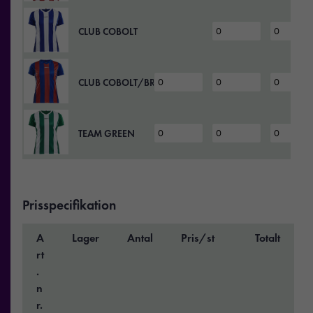
CLUB COBOLT
CLUB COBOLT/BRIGHT RED
TEAM GREEN
Prisspecifikation
A
Lager
Antal
Pris/st
Totalt
rt
.
n
r.