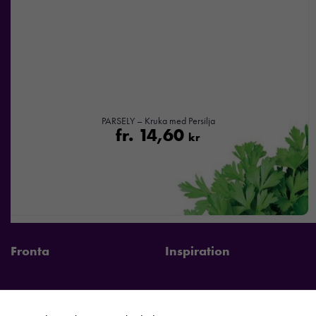
PARSELY – Kruka med Persilja
fr.
14,60
kr
Fronta
Inspiration