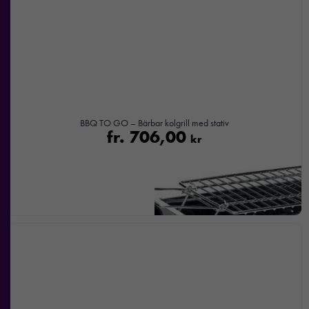
taget ska
fungera.
Statistik
För att vi ska
kunna
förbättra
BBQ TO GO – Bärbar kolgrill med stativ
hemsidans
fr.
706,00
kr
funktionalitet
och
uppbyggnad,
baserat på
hur
hemsidan
används.
Upplevelse
För att vår