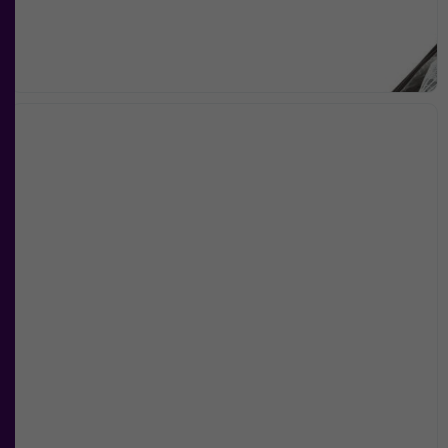
Nödvändiga
Dessa kakor
går inte att
välja bort. De
behövs för att
hemsidan
över huvud