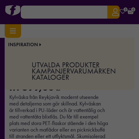
0
0
INSPIRATION
Hem
/
Fritid
/ Reykjavik, kylväska hög
Art.nr:
CO-77866
UTVALDA PRODUKTER
Reykjavik, kylväska hög
KAMPANJER
VARUMÄRKEN
KATALOGER
fr.
399,00
kr
Kylväska från Reykjavik modernt utseende
med detaljerna som gör skillnad. Kylväskan
är tillverkad i PU-läder och är vattentålig och
med vattentäta blixtlås. Du får till exempel
plats med stora PET-flaskor stående i den höga
varianten och matlådor eller en picknickbuffé
till stranden eller ett utflyktsmål. Skumisolerad