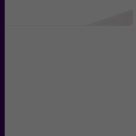
surfar ökar du
chansen att få se
personligt
anpassat innehåll
och
erbjudanden.