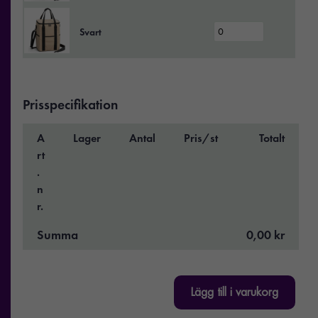
Svart
Prisspecifikation
A
Lager
Antal
Pris/st
Totalt
rt
.
n
r.
Summa
0,00 kr
Lägg till i varukorg