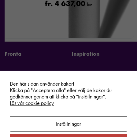
fr.
4 637,00
kr
Fronta
Inspiration
Den här sidan använder kakor!
Fronta Sverige AB
Information
Klicka på "Acceptera alla" eller välj de kakor du
godkänner genom att klicka på "Inställningar".
Kontakta din lokala Fronta expert
Kampanjer
Läs vår cookie policy
Vår service
Varumärken
Kundshop
Hållbarhet
Inställningar
Om oss
Cookie information