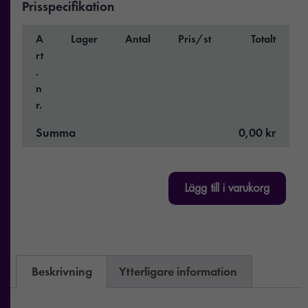
Prisspecifikation
A
Lager
Antal
Pris/st
Totalt
rt
.
n
r.
Summa
0,00 kr
Lägg till i varukorg
Beskrivning
Ytterligare information