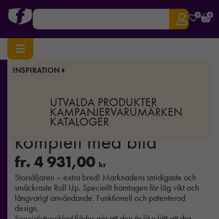
0
0
INSPIRATION
Hem
/
Display & Event
/
Roll-Ups
/ Roll Up Penta 150cm komplett med bild
Art.nr:
SP-241-150160-100-H
UTVALDA PRODUKTER
Roll Up Penta 150cm
KAMPANJER
VARUMÄRKEN
KATALOGER
komplett med bild
fr.
4 931,00
kr
Storsäljaren – extra bred! Marknadens smidigaste och
smäckraste Roll Up. Speciellt framtagen för låg vikt och
långvarigt användande. Funktionell och patenterad
design.
Specialutvecklad fjäder gör att den är lika lätt att dra