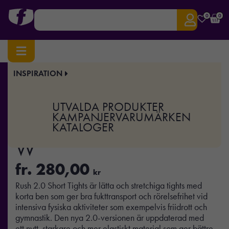
0
0
INSPIRATION
Hem
/
Sport & Träning
/ Rush 2.0 Short Tights W
Art.nr:
CR-1914668
UTVALDA PRODUKTER
Rush 2.0 Short Tights
KAMPANJER
VARUMÄRKEN
KATALOGER
W
fr.
280,00
kr
Rush 2.0 Short Tights är lätta och stretchiga tights med
korta ben som ger bra fukttransport och rörelsefrihet vid
intensiva fysiska aktiviteter som exempelvis friidrott och
gymnastik. Den nya 2.0-versionen är uppdaterad med
ett nytt, starkare och mer elastiskt material som ger bättre