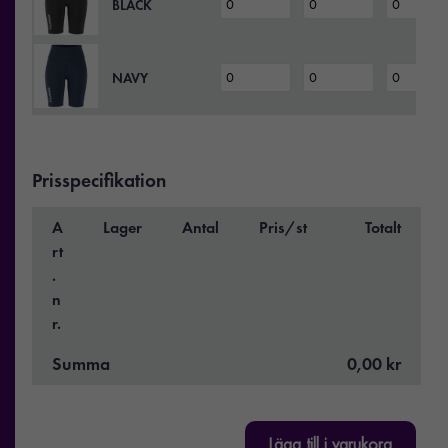
BLACK
NAVY
Prisspecifikation
A
Lager
Antal
Pris/st
Totalt
rt
.
n
r.
Summa
0,00 kr
Lägg till i varukorg