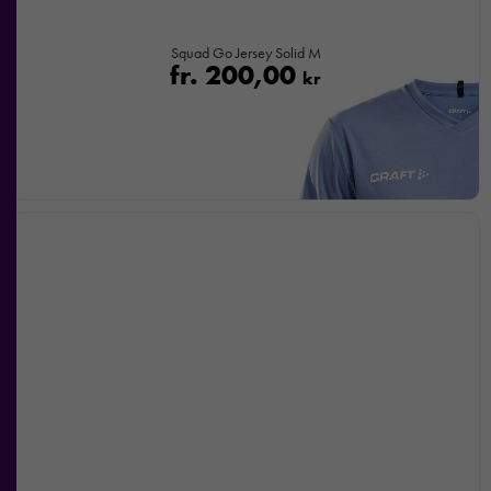
Squad Go Jersey Solid M
fr.
200,00
kr
Nödvändiga
Dessa kakor
går inte att
välja bort. De
behövs för att