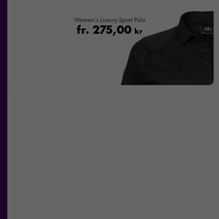
intressen och ditt
beteende när du
Women’s Luxury Sport Polo
surfar ökar du
fr.
275,00
kr
chansen att få se
personligt
anpassat innehåll
och
erbjudanden.