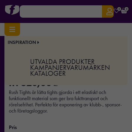
0
0
INSPIRATION
Hem
/
Sport & Träning
/ Rush Tights W
Art.nr:
CR-1907377
UTVALDA PRODUKTER
Rush Tights W
KAMPANJER
VARUMÄRKEN
KATALOGER
fr.
320,00
kr
Rush Tights är lätta tights gjorda i ett elastiskt och
funktionellt material som ger bra fukttransport och
rörelsefrihet. Perfekta för exponering av klubb-, sponsor-
och företagsloggor.
Pris