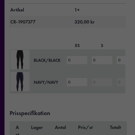
Artikel
1+
CR-1907377
320,00
kr
XS
S
M
BLACK/BLACK
NAVY/NAVY
Prisspecifikation
A
Lager
Antal
Pris/st
Totalt
rt