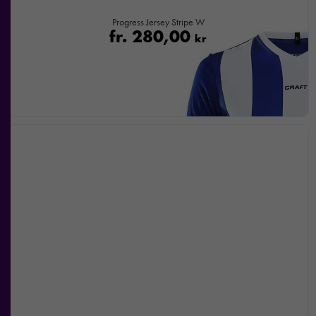
funktionalitet
Progress Jersey Stripe W
att försvinna
fr.
280,00
kr
från
hemsidan.
Marknadsföring
Genom att dela
med dig av dina
intressen och ditt
beteende när du
surfar ökar du
chansen att få se
personligt
anpassat innehåll
och
erbjudanden.