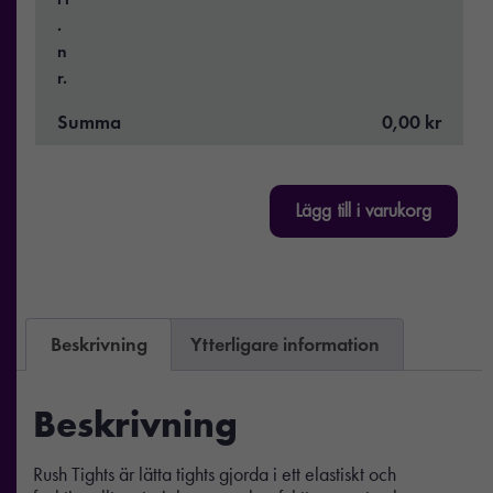
.
n
r.
Summa
0,00 kr
Lägg till i varukorg
Beskrivning
Ytterligare information
Beskrivning
Rush Tights är lätta tights gjorda i ett elastiskt och