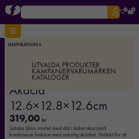
0
0
INSPIRATION
Hem
/
Jul
/
Julgåvor
/ Satake Shiro Mortel Akacia 12.6×12.8×12.6cm
Art.nr:
FRVK-SSHO350
UTVALDA PRODUKTER
Satake Shiro Mortel
KAMPANJER
VARUMÄRKEN
KATALOGER
Akacia
12.6×12.8×12.6cm
319,00
kr
Satake Shiro mortel med stöt i ådrat akaciaträ
kombinerar funktion med naturlig skönhet. Perfekt för att