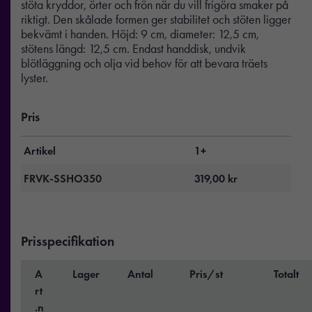
stöta kryddor, örter och frön när du vill frigöra smaker på
riktigt. Den skålade formen ger stabilitet och stöten ligger
bekvämt i handen. Höjd: 9 cm, diameter: 12,5 cm,
stötens längd: 12,5 cm. Endast handdisk, undvik
blötläggning och olja vid behov för att bevara träets
lyster.
Pris
Artikel
1+
FRVK-SSHO350
319,00
kr
Prisspecifikation
A
Lager
Antal
Pris/st
Totalt
rt
.n