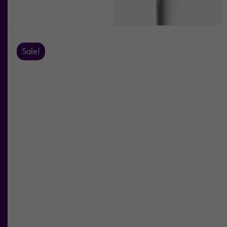
Sale!
Nödvändiga
Dessa kakor
går inte att
välja bort. De
behövs för att
hemsidan
över huvud
taget ska