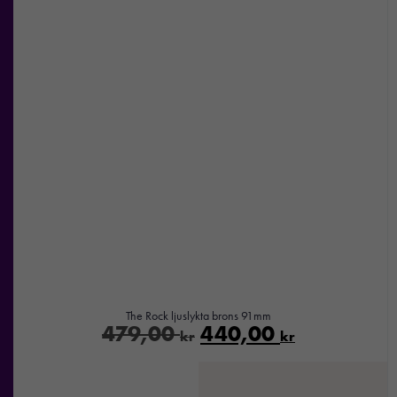
prestera så
bra som
möjligt under
ditt besök.
Om du
nekar de
här kakorna
kommer viss
funktionalitet
att försvinna
från
hemsidan.
Marknadsföring
Genom att dela
The Rock ljuslykta brons 91mm
med dig av dina
479,00
440,00
kr
kr
intressen och ditt
beteende när du
surfar ökar du