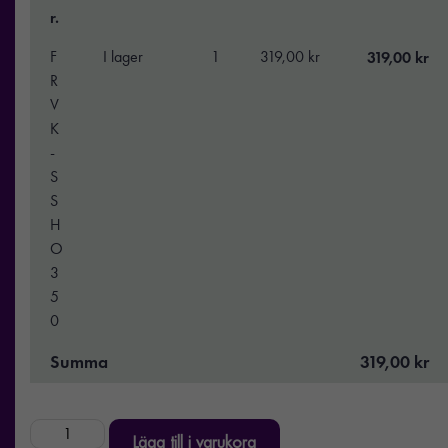
r.
F
I lager
1
319,00 kr
319,00 kr
R
V
K
-
S
S
H
O
3
5
0
Summa
319,00 kr
Lägg till i varukorg