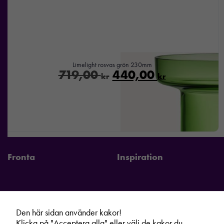
Limelight rosvas grön 230mm
719,00
440,00
kr
kr
Fronta
Inspiration
Fronta Sverige AB
Information
Den här sidan använder kakor!
Klicka på "Acceptera alla" eller välj de kakor du