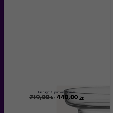
Limelight tulpanvas 195mm
719,00
440,00
kr
kr