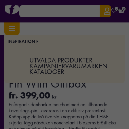
0
0
INSPIRATION
Hem
/
Profilkläder
/
Accessoarer
/
Övrigt
/ Solid Hankie & Lapel Pin With Giftbox
Art.nr:
TEX-2920500
UTVALDA PRODUKTER
Solid Hankie & Lapel
KAMPANJER
VARUMÄRKEN
KATALOGER
Pin With Giftbox
fr.
399,00
kr
Enfärgad sidenhankie matchad med en tillhörande
kavajslags-pin. Levereras i en exklusiv presentask.
Knäpp upp de två översta knapparna på din J.H&F
skjorta, lägg näsduken nonchalant i blazerns bröstficka
och pinnen på ditt kavajslag – färdig för party!