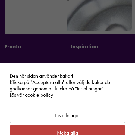
Fronta
Inspiration
Den här sidan använder kakor!
Fronta Sverige AB
Information
Klicka på "Acceptera alla" eller välj de kakor du
godkänner genom att klicka på "Inställningar".
Kontakta din lokala Fronta expert
Kampanjer
Läs vår cookie policy
Vår service
Varumärken
Kundshop
Hållbarhet
Inställningar
Om oss
Cookie information
Bli lokal Fronta expert
Integritetspolicy
Neka alla