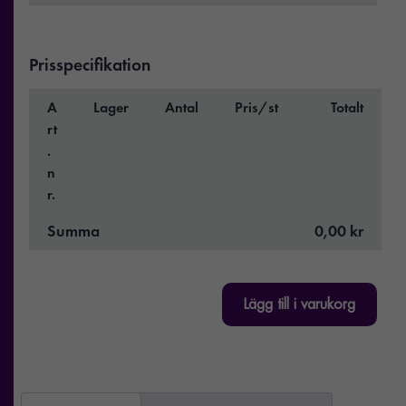
Prisspecifikation
A
Lager
Antal
Pris/st
Totalt
rt
.
n
r.
Summa
0,00 kr
Lägg till i varukorg