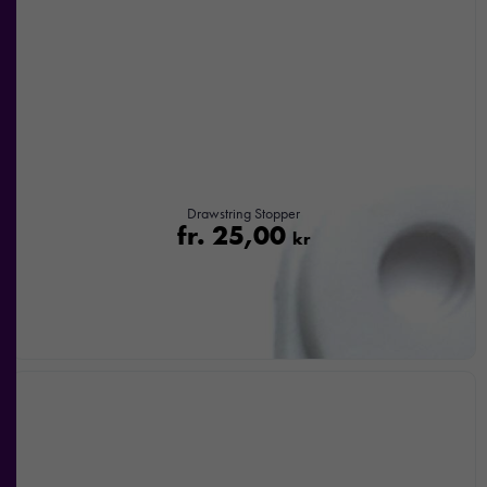
Om du
nekar de
här kakorna
kommer viss
funktionalitet
att försvinna
från
hemsidan.
Drawstring Stopper
fr.
25,00
kr
Marknadsföring
Genom att dela
med dig av dina
intressen och ditt
beteende när du
surfar ökar du
chansen att få se
personligt
anpassat innehåll
och