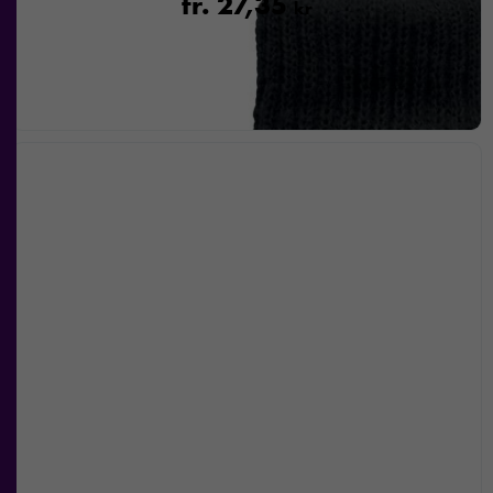
fr.
27,35
kr