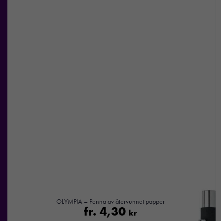
erbjudanden.
OLYMPIA – Penna av återvunnet papper
fr.
4,30
kr