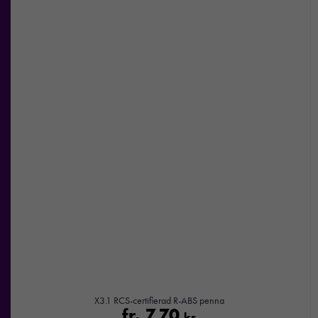
X3.1 RCS-certifierad R-ABS penna
fr.
7,70
kr