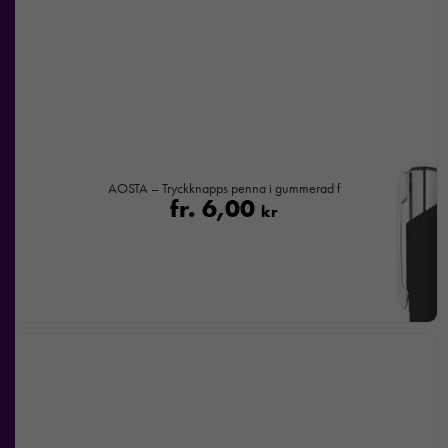
Om du
nekar de
här kakorna
kommer viss
funktionalitet
att försvinna
från
hemsidan.
AOSTA – Tryckknapps penna i gummerad f
fr.
6,00
kr
Marknadsföring
Genom att dela
med dig av dina
intressen och ditt
beteende när du
surfar ökar du
chansen att få se
personligt
anpassat innehåll
och