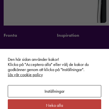
Fronta
Inspiration
Den här sidan använder kakor!
Fronta Sverige AB
Information
Klicka på "Acceptera alla" eller välj de kakor du
Kontakta din lokala Fronta expert
Kampanjer
godkänner genom att klicka på "Inställningar".
Läs vår cookie policy
Vår service
Varumärken
Kundshop
Hållbarhet
Inställningar
Om oss
Cookie information
Bli lokal Fronta expert
Integritetspolicy
Neka alla