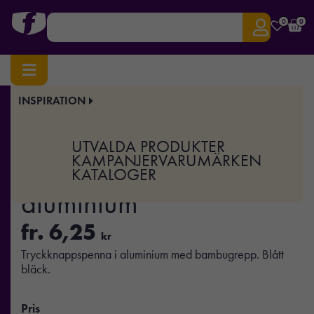
0
0
INSPIRATION
Hem
/
Pennor
/
Metallpennor
/ SPARTA – Bläckpenna i aluminium
Art.nr:
MO-MO2159
UTVALDA PRODUKTER
SPARTA – Bläckpenna i
KAMPANJER
VARUMÄRKEN
KATALOGER
aluminium
fr.
6,25
kr
Tryckknappspenna i aluminium med bambugrepp. Blått
bläck.
Pris