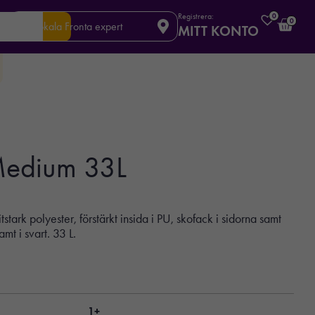
Registrera:
0
0
Din lokala Fronta expert
MITT KONTO
Medium 33L
tstark polyester, förstärkt insida i PU, skofack i sidorna samt
mt i svart. 33 L.
1+