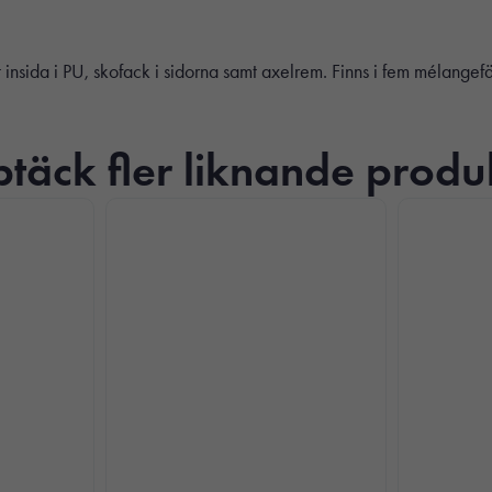
kt insida i PU, skofack i sidorna samt axelrem. Finns i fem mélangefä
täck fler liknande produ
Nödvändiga
Dessa kakor
går inte att
välja bort. De
behövs för att