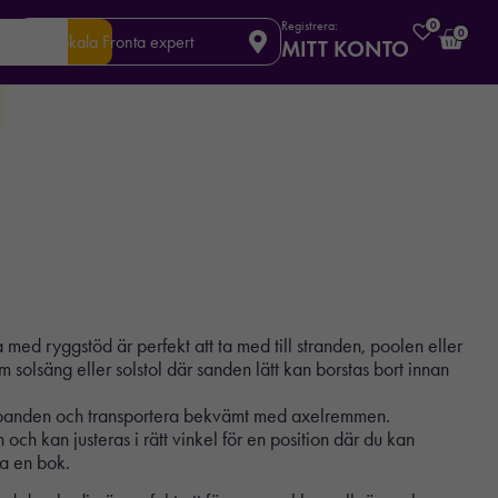
Registrera:
0
0
Din lokala Fronta expert
MITT KONTO
med ryggstöd är perfekt att ta med till stranden, poolen eller
solsäng eller solstol där sanden lätt kan borstas bort innan
rebanden och transportera bekvämt med axelremmen.
 och kan justeras i rätt vinkel för en position där du kan
sa en bok.