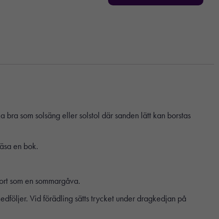
 bra som solsäng eller solstol där sanden lätt kan borstas
läsa en bok.
e bort som en sommargåva.
dföljer. Vid förädling sätts trycket under dragkedjan på