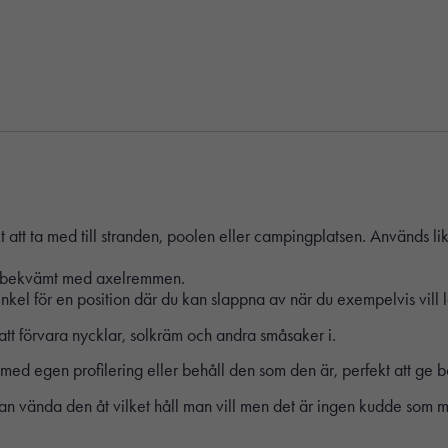
att ta med till stranden, poolen eller campingplatsen. Används lika
ra bekvämt med axelremmen.
 vinkel för en position där du kan slappna av när du exempelvis vill 
 att förvara nycklar, solkräm och andra småsaker i.
k med egen profilering eller behåll den som den är, perfekt att g
n vända den åt vilket håll man vill men det är ingen kudde som me