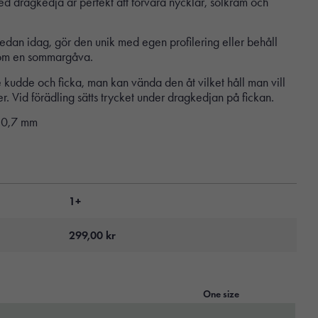
med dragkedja är perfekt att förvara nycklar, solkräm och
 redan idag, gör den unik med egen profilering eller behåll
 som en sommargåva.
 kudde och ficka, man kan vända den åt vilket håll man vill
. Vid förädling sätts trycket under dragkedjan på fickan.
3×0,7 mm
1+
299,00
kr
One size