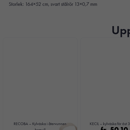
Storlek: 164×52 cm, svart stålrör 13×0,7 mm
Upp
RECOBA – Kylväska i återvunnen
KECIL – kylväska för 6st 
fr.
50,10
bomull