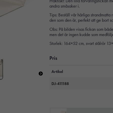
Praktiskt: Den lilla förvaringsfickan 
andra småsaker i.
Tips: Beställ vår härliga strandmatta
den som den är, perfekt att ge bort
Obs: På bilden visas fickan som både
men det är ingen kudde som medföljer
Storlek: 164×52 cm, svart stålrör 1
Pris
Artikel
DJ-411188