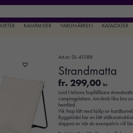
DUKTER
KAMPANJER
VARUMÄRKEN
KATALOGER
Art.nr:
DJ-411188
Strandmatta
fr.
299,00
kr
Lord Nelsons hopfällbara strandmatta 
campingplatsen. Används lika bra som 
hemfärd.
Vik ihop lätt med hjälp av kardbor
Ryggstödet har en lätt stålkonstruktion
slappna av när du exempelvis vill lä