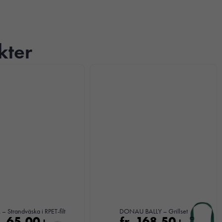
kter
– Strandväska i RPET-filt
DONAU BALLY – Grillset
r.
65,00
fr.
168,50