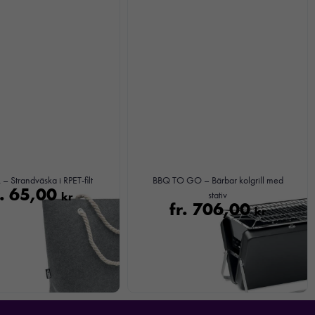
– Strandväska i RPET-filt
BBQ TO GO – Bärbar kolgrill med
r.
65,00
kr
stativ
fr.
706,00
kr