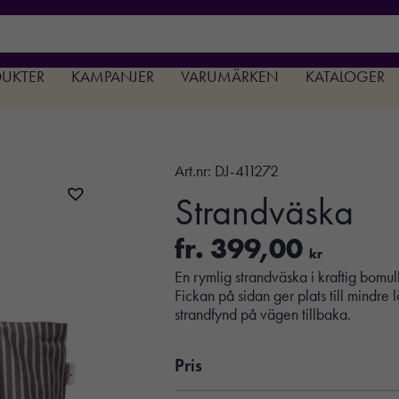
DUKTER
KAMPANJER
VARUMÄRKEN
KATALOGER
Art.nr:
DJ-411272
Strandväska
fr.
399,00
kr
En rymlig strandväska i kraftig bomul
Fickan på sidan ger plats till mindr
strandfynd på vägen tillbaka.
Pris