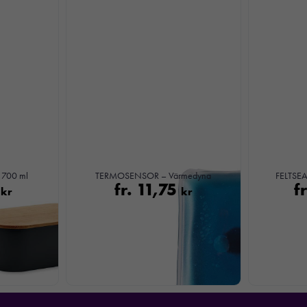
Nödvändiga
 700 ml
TERMOSENSOR – Värmedyna
FELTSEA 
Dessa kakor
0
fr.
11,75
f
kr
kr
går inte att
välja bort. De
behövs för att
hemsidan
över huvud
taget ska
fungera.