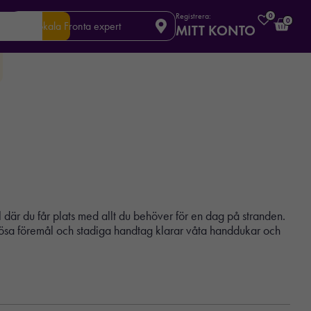
Registrera:
0
0
Din lokala Fronta expert
MITT KONTO
l där du får plats med allt du behöver för en dag på stranden.
e lösa föremål och stadiga handtag klarar våta handdukar och