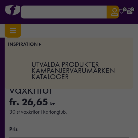
0
0
INSPIRATION
Hem
/
Fritid
/
Spel & Lek
/ STRIPER – 30 st vaxkritor
Art.nr:
MO-IT2349
UTVALDA PRODUKTER
STRIPER – 30 st
KAMPANJER
VARUMÄRKEN
KATALOGER
vaxkritor
fr.
26,65
kr
30 st vaxkritor i kartongtub.
Pris