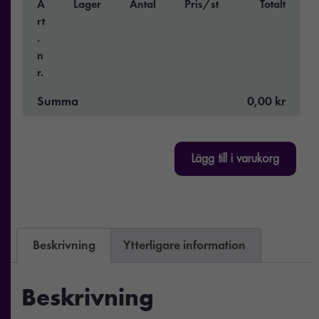
A
Lager
Antal
Pris/st
Totalt
rt
.
n
r.
Summa
0,00 kr
Lägg till i varukorg
Beskrivning
Ytterligare information
Beskrivning