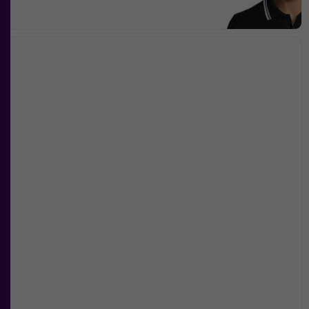
Upplevelse
För att vår
hemsida ska
prestera så
bra som
möjligt under
ditt besök.
Om du
nekar de
här kakorna
kommer viss
funktionalitet
att försvinna
från
hemsidan.
Marknadsföring