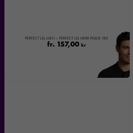
Genom att dela
med dig av dina
intressen och ditt
beteende när du
surfar ökar du
chansen att få se
PERFECT LSL MEN – PERFECT LSL HERR PIQUE 180
personligt
fr.
157,00
kr
anpassat innehåll
och
erbjudanden.