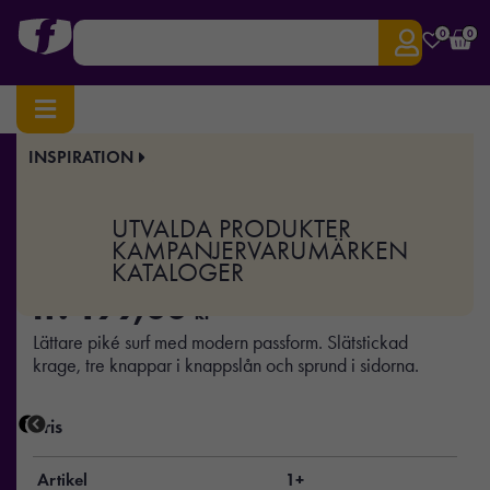
0
0
INSPIRATION
Hem
/
Profilkläder
/
Piké
/ Surf Light RSX
Art.nr:
TEX-2265022
UTVALDA PRODUKTER
Surf Light RSX
KAMPANJER
VARUMÄRKEN
KATALOGER
fr.
199,00
kr
Lättare piké surf med modern passform. Slätstickad
krage, tre knappar i knappslån och sprund i sidorna.
Pris
Artikel
1+