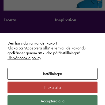
Fronta
Inspiration
Den här sidan använder kakor!
Fronta Sverige AB
Information
Klicka på "Acceptera alla" eller välj de kakor du
Kontakta din lokala Fronta expert
Kampanjer
godkänner genom att klicka på "Inställningar".
Läs vår cookie policy
Vår service
Varumärken
Kundshop
Hållbarhet
Inställningar
Om oss
Cookie information
Bli lokal Fronta expert
Integritetspolicy
Neka alla
Kontakt
Köpvillkor
Acceptera alla