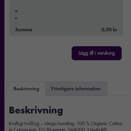
.
n
r.
Summa
0,00 kr
Lägg till i varukorg
Beskrivning
Ytterligare information
Beskrivning
Kraftigt twilltyg – Långa handtag. 100 % Organic Cotton
in Conversion, EU-Blomman, SA8000, Neutral®