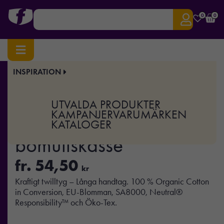
0
0
INSPIRATION
Hem
/
Kassar & Påsar
/
Tygkassar
/ Tiger Cotton Twill bomullskasse
Art.nr:
NE-T90003
UTVALDA PRODUKTER
Tiger Cotton Twill
KAMPANJER
VARUMÄRKEN
KATALOGER
bomullskasse
fr.
54,50
kr
Kraftigt twilltyg – Långa handtag. 100 % Organic Cotton
in Conversion, EU-Blomman, SA8000, Neutral®
Responsibility™ och Öko-Tex.