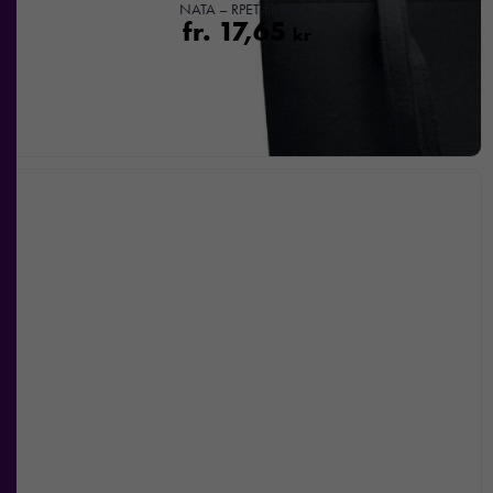
NATA – RPET-filt kasse
fr.
17,65
kr
Nödvändiga
Dessa kakor
går inte att
välja bort. De
behövs för att
hemsidan