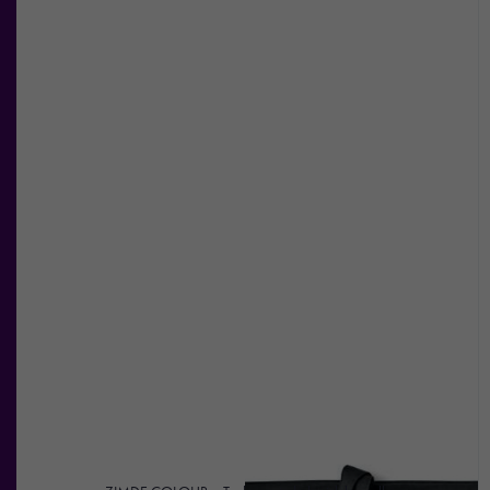
För att vår
hemsida ska
prestera så
bra som
möjligt under
ditt besök.
Om du
nekar de
här kakorna
kommer viss
funktionalitet
att försvinna
från
hemsidan.
Marknadsföring
Genom att dela
med dig av dina
intressen och ditt