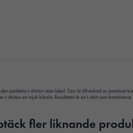
Nödvändiga
Dessa kakor
går inte att
välja bort. De
behövs för att
hemsidan
över huvud
taget ska
fungera.
Statistik
den perfekta t-shirten utan label. Den är tillverkad av premium 
För att vi ska
t-shirten en mjuk känsla. Resultatet är en t-shirt som kombinerar 
kunna
förbättra
hemsidans
funktionalitet
täck fler liknande produ
och
uppbyggnad,