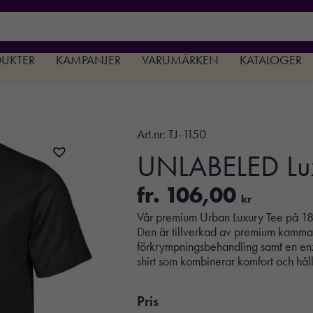
DUKTER
KAMPANJER
VARUMÄRKEN
KATALOGER
Art.nr:
TJ-1150
UNLABELED Lux
fr.
106,00
kr
Vår premium Urban Luxury Tee på 185 
Den är tillverkad av premium kammad
förkrympningsbehandling samt en enzym
shirt som kombinerar komfort och håll
Pris