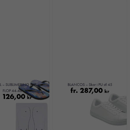
 – SUBLIMERING FLIP-
BLANCOS – Skor i PU stl 45
fr.
287,00
FLOP 44-46
kr
.
126,00
kr