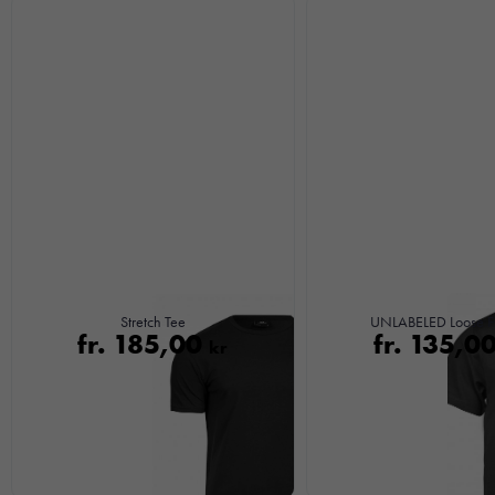
Stretch Tee
UNLABELED Loose Fi
fr.
185,00
fr.
135,0
kr