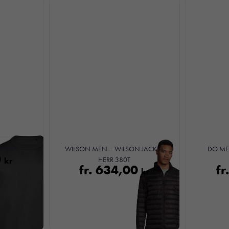
baserat på
hur
hemsidan
används.
Upplevelse
För att vår
hemsida ska
prestera så
bra som
möjligt under
ditt besök.
t Tee
WILSON MEN – WILSON JACKET
DO MEL
Om du
0
kr
HERR 380T
fr.
634,00
fr
nekar de
kr
här kakorna
kommer viss
funktionalitet
att försvinna
från