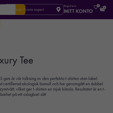
Registrera:
0
0
Din lokala Fronta expert
MITT KONTO
ury Tee
gsm är vår tolkning av den perfekta t-shirten utan label.
 certifierad ekologisk bomull och har genomgått en dubbel
tvätt; vilket ger t-shirten en mjuk känsla. Resultatet är en t-
barhet på ett oslagbart sätt