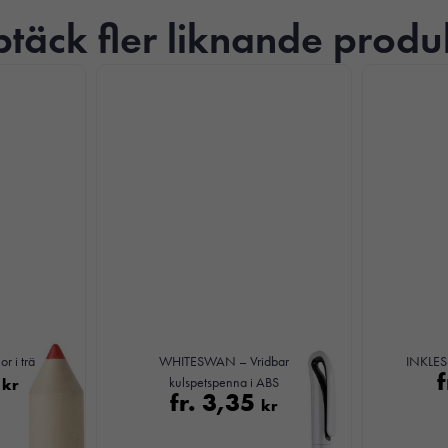
täck fler liknande produ
Nödvändiga
Dessa kakor
går inte att
välja bort. De
behövs för att
hemsidan
över huvud
taget ska
fungera.
Statistik
För att vi ska
 i trä
WHITESWAN – Vridbar
INKLESS
kunna
5
f
kr
kulspetspenna i ABS
förbättra
fr.
3,35
kr
hemsidans
funktionalitet