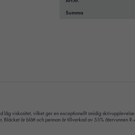
Art.nr.
Summa
åg viskositet, vilket ger en exceptionellt smidig skrivupplevelse.
 Bläcket är blått och pennan är tillverkad av 55% återvunnen R-AB