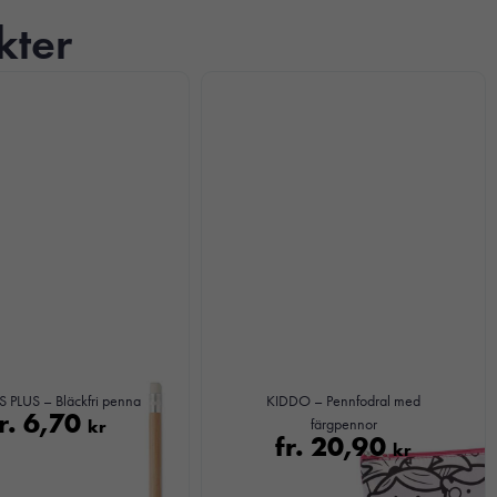
kter
 PLUS – Bläckfri penna
KIDDO – Pennfodral med
r.
6,70
kr
färgpennor
fr.
20,90
kr