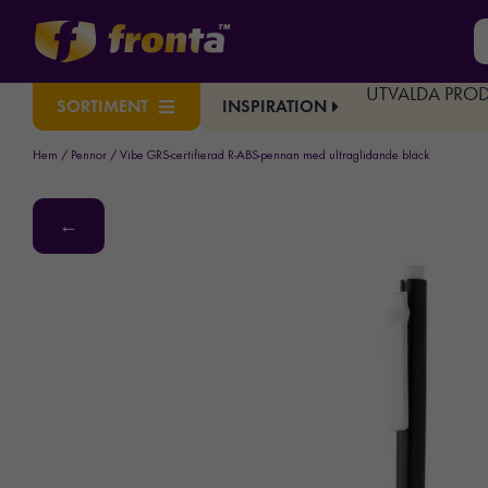
UTVALDA PRO
INSPIRATION
SORTIMENT
Hem
/
Pennor
/ Vibe GRS-certifierad R-ABS-pennan med ultraglidande bläck
←