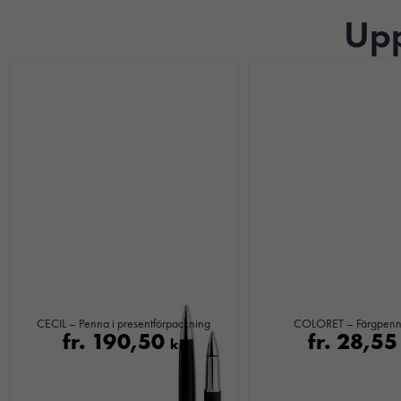
Upp
CECIL – Penna i presentförpackning
COLORET – Färgpennor
fr.
190,50
fr.
28,5
kr