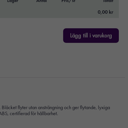
Lager
Antal
Pris/st
Totalt
0,00 kr
Lägg till i varukorg
 Bläcket flyter utan ansträngning och ger flytande, lyxiga
S, certifierad för hållbarhet.