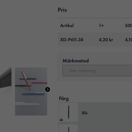
Pris
Artikel
1+
50
XD-P611.38
4,20
kr
4,1
Märkmetod
Färg
Blå