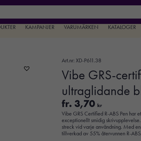
DUKTER
KAMPANJER
VARUMÄRKEN
KATALOGER
Art.nr:
XD-P611.38
Vibe GRS-certi
ultraglidande b
fr.
3,70
kr
Vibe GRS Certified R-ABS Pen har ett 
exceptionellt smidig skrivupplevelse.
streck vid varje användning. Med en 
tillverkad av 55% återvunnen R-ABS, c