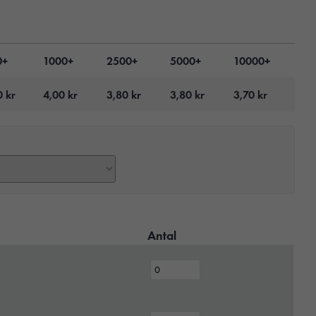
0+
1000+
2500+
5000+
10000+
0
kr
4,00
kr
3,80
kr
3,80
kr
3,70
kr
Antal