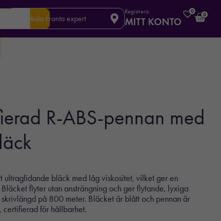
Registrera:
0
0
Din lokala Fronta expert
MITT KONTO
fierad R-ABS-pennan med
läck
ultraglidande bläck med låg viskositet, vilket ger en
 Bläcket flyter utan ansträngning och ger flytande, lyxiga
skrivlängd på 800 meter. Bläcket är blått och pennan är
ertifierad för hållbarhet.