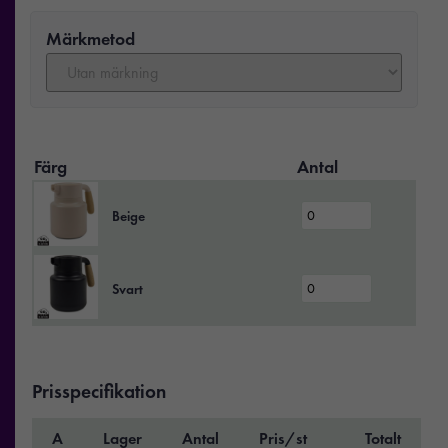
Märkmetod
Färg
Antal
Beige
Svart
Prisspecifikation
A
Lager
Antal
Pris/st
Totalt