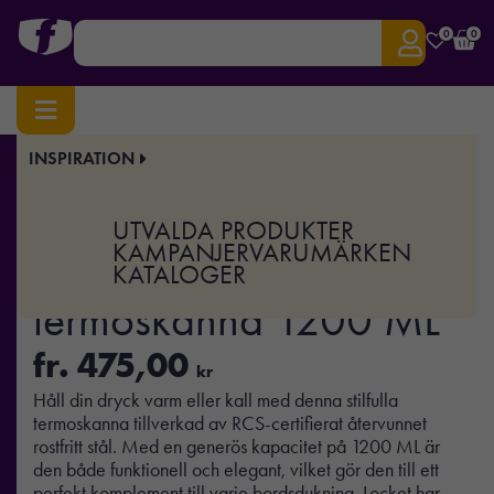
0
0
INSPIRATION
Hem
/
Drinkware
/
Termosar
/ VINGA Arbe RCS termoskanna 1200 ML
Art.nr:
XD-V42900
UTVALDA PRODUKTER
VINGA Arbe RCS
KAMPANJER
VARUMÄRKEN
KATALOGER
termoskanna 1200 ML
fr.
475,00
kr
Håll din dryck varm eller kall med denna stilfulla
termoskanna tillverkad av RCS-certifierat återvunnet
rostfritt stål. Med en generös kapacitet på 1200 ML är
den både funktionell och elegant, vilket gör den till ett
perfekt komplement till varje bordsdukning. Locket har