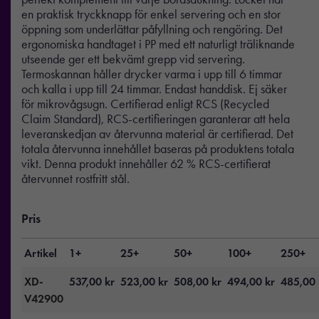
en praktisk tryckknapp för enkel servering och en stor
öppning som underlättar påfyllning och rengöring. Det
ergonomiska handtaget i PP med ett naturligt träliknande
utseende ger ett bekvämt grepp vid servering.
Termoskannan håller drycker varma i upp till 6 timmar
och kalla i upp till 24 timmar. Endast handdisk. Ej säker
för mikrovågsugn. Certifierad enligt RCS (Recycled
Claim Standard), RCS-certifieringen garanterar att hela
leveranskedjan av återvunna material är certifierad. Det
totala återvunna innehållet baseras på produktens totala
vikt. Denna produkt innehåller 62 % RCS-certifierat
återvunnet rostfritt stål.
Pris
Artikel
1+
25+
50+
100+
250+
XD-
537,00
kr
523,00
kr
508,00
kr
494,00
kr
485,00
V42900