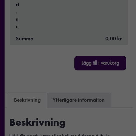
rt
.
n
r.
Summa
0,00 kr
Lägg till i varukorg
Beskrivning
Ytterligare information
Beskrivning
Håll din dryck varm eller kall med denna stilfulla