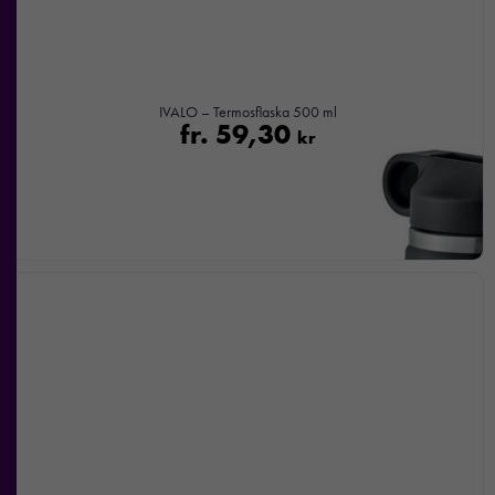
IVALO – Termosflaska 500 ml
fr.
59,30
kr
Nödvändiga
Dessa kakor
går inte att
välja bort. De
behövs för att
hemsidan
över huvud
taget ska
fungera.