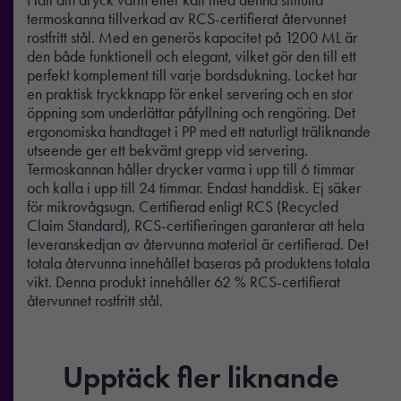
termoskanna tillverkad av RCS-certifierat återvunnet
rostfritt stål. Med en generös kapacitet på 1200 ML är
den både funktionell och elegant, vilket gör den till ett
perfekt komplement till varje bordsdukning. Locket har
en praktisk tryckknapp för enkel servering och en stor
öppning som underlättar påfyllning och rengöring. Det
ergonomiska handtaget i PP med ett naturligt träliknande
utseende ger ett bekvämt grepp vid servering.
Termoskannan håller drycker varma i upp till 6 timmar
och kalla i upp till 24 timmar. Endast handdisk. Ej säker
för mikrovågsugn. Certifierad enligt RCS (Recycled
Claim Standard), RCS-certifieringen garanterar att hela
leveranskedjan av återvunna material är certifierad. Det
totala återvunna innehållet baseras på produktens totala
vikt. Denna produkt innehåller 62 % RCS-certifierat
återvunnet rostfritt stål.
Upptäck fler liknande