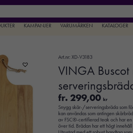
DUKTER
KAMPANJER
VARUMÄRKEN
KATALOGER
Art.nr:
XD-V3183
VINGA Buscot 
serveringsbräd
fr.
299,00
kr
Snygg skär-/serveringsbräda som förg
kan användas som antingen skärbräda
av FSC®-certifierad teak och har en 
över tid. Brädan har ett högt innehåll 
Utrustad med ett robust handtag som gö