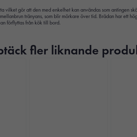
yta vilket gör att den med enkelhet kan användas som antingen sk
mellanbrun tränyans, som blir mörkare över tid. Brädan har ett högt
 förflyttas från kök till bord.
täck fler liknande produ
Nödvändiga
Dessa kakor
går inte att
välja bort. De