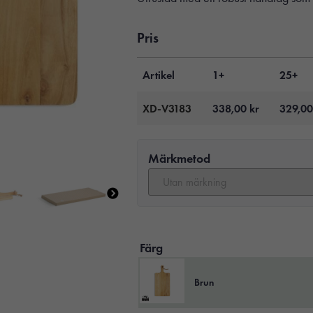
Pris
Artikel
1+
25+
XD-V3183
338,00
kr
329,0
Märkmetod
Färg
Brun