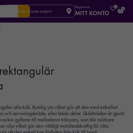
Registrera:
0
0
Din lokala Fronta expert
MITT KONTO
rektangulär
a
yller alla kök. Rymlig yta vilket gör att den med enkelhet
 och serveringsbräda, eller båda delar. Skärbrädan är gjord
vacker gyllene till mellanbrun tränyans, som blir mörkare
av olja vilket gör den väldigt motståndskraftig för röta.
r att den enkelt kan förflyttas från kök till bord.