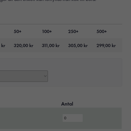
50+
100+
250+
500+
0
kr
320,00
kr
311,00
kr
305,00
kr
299,00
kr
Antal