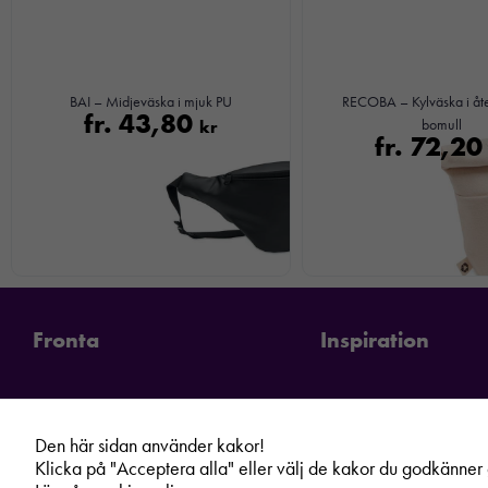
BAI – Midjeväska i mjuk PU
RECOBA – Kylväska i åt
fr.
43,80
kr
bomull
fr.
72,2
Fronta
Inspiration
Den här sidan använder kakor!
Klicka på "Acceptera alla" eller välj de kakor du godkänner g