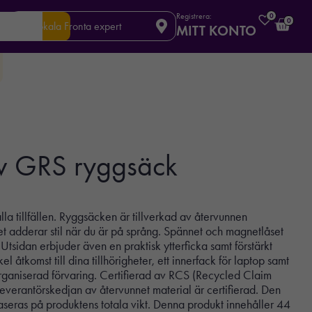
Registrera:
0
0
Din lokala Fronta expert
MITT KONTO
 GRS ryggsäck
la tillfällen. Ryggsäcken är tillverkad av återvunnen
et adderar stil när du är på språng. Spännet och magnetlåset
Utsidan erbjuder även en praktisk ytterficka samt förstärkt
åtkomst till dina tillhörigheter, ett innerfack för laptop samt
rganiserad förvaring. Certifierad av RCS (Recycled Claim
 leverantörskedjan av återvunnet material är certifierad. Den
aseras på produktens totala vikt. Denna produkt innehåller 44