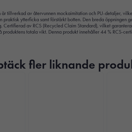
n är tillverkad av återvunnen mockaimitation och PU-detaljer, vilk
raktisk ytterficka samt förstärkt botten. Den breda öppningen ger e
. Certifierad av RCS (Recycled Claim Standard), vilket garanterar
på produktens totala vikt. Denna produkt innehåller 44 % RCS-cert
täck fler liknande produ
Nödvändiga
Dessa kakor
går inte att