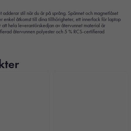
et adderar stil när du är på språng. Spännet och magnetlåset
nkel åtkomst till dina tillhörigheter, ett innerfack för laptop
 att hela leverantörskedjan av återvunnet material är
ifierad återvunnen polyester och 5 % RCS-certifierad
kter