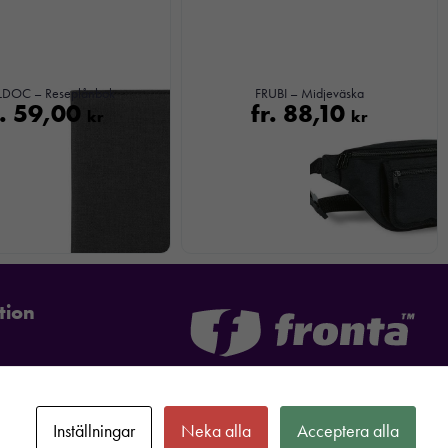
LDOC – Reseplånbok
FRUBI – Midjeväska
r.
59,00
fr.
88,10
kr
kr
tion
Inställningar
Neka alla
Acceptera alla