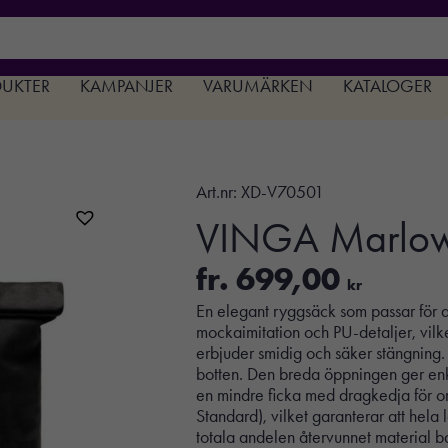
DUKTER
KAMPANJER
VARUMÄRKEN
KATALOGER
Art.nr:
XD-V70501
VINGA Marlow
fr.
699,00
kr
En elegant ryggsäck som passar för al
mockaimitation och PU-detaljer, vilk
erbjuder smidig och säker stängning. 
botten. Den breda öppningen ger enkel 
en mindre ficka med dragkedja för o
Standard), vilket garanterar att hela
totala andelen återvunnet material b