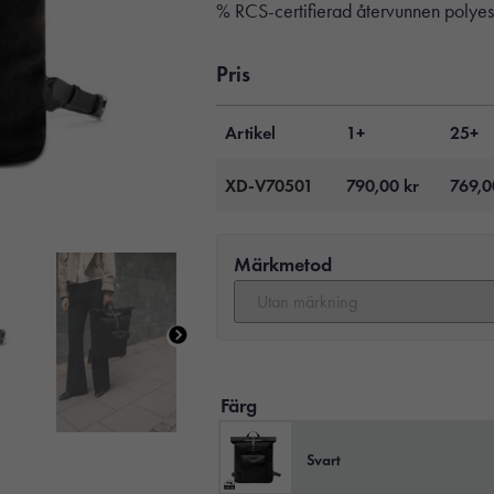
% RCS-certifierad återvunnen polyes
Pris
Artikel
1+
25+
XD-V70501
790,00
kr
769,
Märkmetod
Färg
Svart