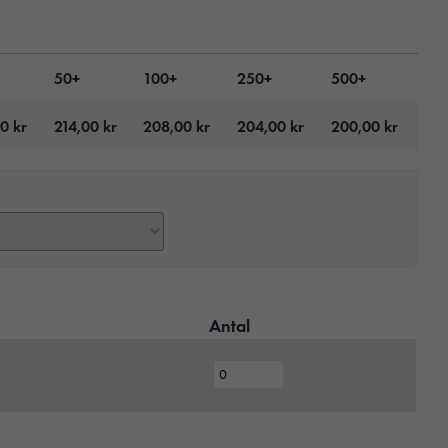
50+
100+
250+
500+
00
kr
214,00
kr
208,00
kr
204,00
kr
200,00
kr
Antal