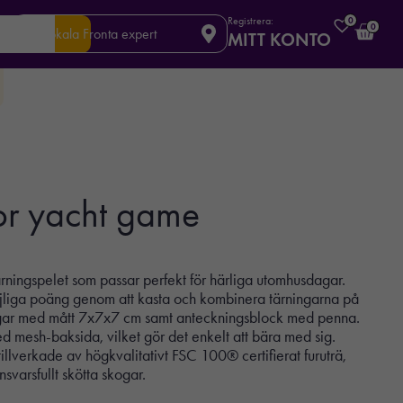
Registrera:
0
0
Din lokala Fronta expert
MITT KONTO
r yacht game
rningspelet som passar perfekt för härliga utomhusdagar.
öjliga poäng genom att kasta och kombinera tärningarna på
ningar med mått 7x7x7 cm samt anteckningsblock med penna.
d mesh-baksida, vilket gör det enkelt att bära med sig.
illverkade av högkvalitativt FSC 100® certifierat furuträ,
svarsfullt skötta skogar.