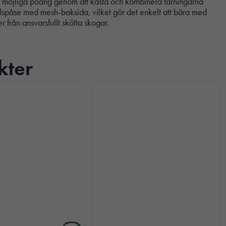
ta möjliga poäng genom att kasta och kombinera tärningarna
lspåse med mesh-baksida, vilket gör det enkelt att bära med
r från ansvarsfullt skötta skogar.
kter