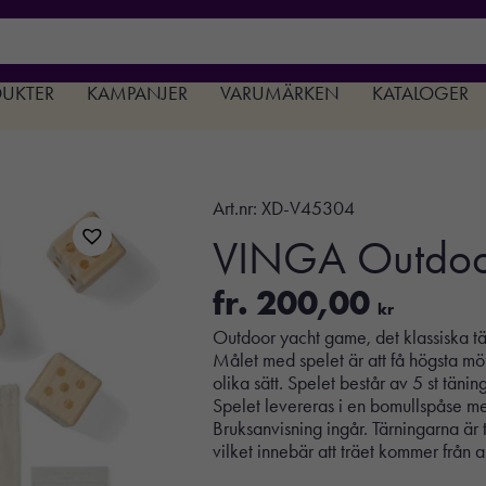
DUKTER
KAMPANJER
VARUMÄRKEN
KATALOGER
Art.nr:
XD-V45304
VINGA Outdoo
fr.
200,00
kr
Outdoor yacht game, det klassiska tä
Målet med spelet är att få högsta m
olika sätt. Spelet består av 5 st tä
Spelet levereras i en bomullspåse me
Bruksanvisning ingår. Tärningarna är t
vilket innebär att träet kommer från an