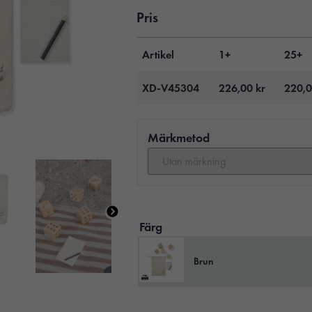
Pris
Artikel
1+
25+
XD-V45304
226,00
kr
220,
Märkmetod
Färg
Brun