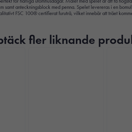
perfekt för härliga utomhusdagar. Målet med spelet är att få högs
7 cm samt anteckningsblock med penna. Spelet levereras i en bomul
itativt FSC 100® certifierat furuträ, vilket innebär att träet komme
täck fler liknande produ
Nödvändiga
Dessa kakor
går inte att
välja bort. De
behövs för att