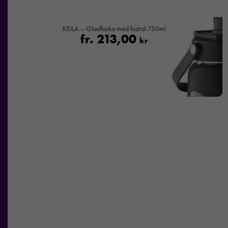
KEILA – Glasflaska med fodral 750ml
fr.
213,00
kr
Nödvändiga
Dessa kakor
går inte att
välja bort. De
behövs för att
hemsidan