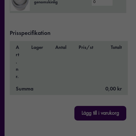
genomskinlig
Prisspecifikation
A
Lager
Antal
Pris/st
Totalt
rt
.
n
r.
Summa
0,00 kr
Lägg till i varukorg