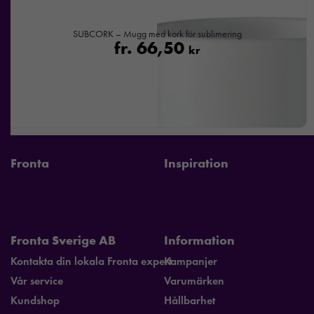
beteende när du
surfar ökar du
SUBCORK – Mugg med kork för sublimering
chansen att få se
fr.
66,50
kr
personligt
anpassat innehåll
och
erbjudanden.
Fronta
Inspiration
Fronta Sverige AB
Information
Kontakta din lokala Fronta expert
Kampanjer
Vår service
Varumärken
Kundshop
Hållbarhet