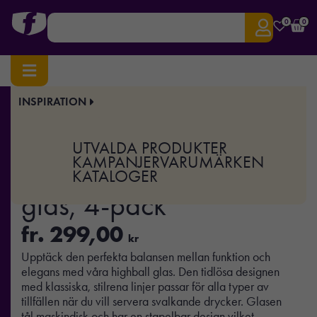
0
0
INSPIRATION
Hem
/
Drinkware
/ VINGA York highball glas, 4-pack
Art.nr:
XD-V43308
UTVALDA PRODUKTER
VINGA York highball
KAMPANJER
VARUMÄRKEN
KATALOGER
glas, 4-pack
fr.
299,00
kr
Upptäck den perfekta balansen mellan funktion och
elegans med våra highball glas. Den tidlösa designen
med klassiska, stilrena linjer passar för alla typer av
tillfällen när du vill servera svalkande drycker. Glasen
tål maskindisk och har en stapelbar design vilket