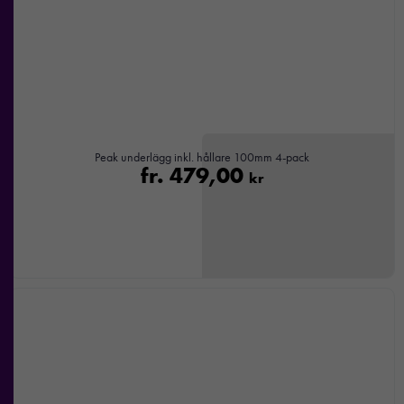
Om du
nekar de
här kakorna
kommer viss
funktionalitet
att försvinna
från
hemsidan.
Peak underlägg inkl. hållare 100mm 4-pack
fr.
479,00
kr
Marknadsföring
Genom att dela
med dig av dina
intressen och ditt
beteende när du
surfar ökar du
chansen att få se
personligt
anpassat innehåll
och
erbjudanden.