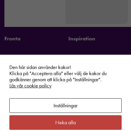
Fronta
Inspiration
Den här sidan använder kakor!
Fronta Sverige AB
Information
Klicka på "Acceptera alla" eller välj de kakor du
godkänner genom att klicka på "Inställningar".
Kontakta din lokala Fronta expert
Kampanjer
Läs vår cookie policy
Vår service
Varumärken
Kundshop
Hållbarhet
Inställningar
Om oss
Cookie information
Bli lokal Fronta expert
Integritetspolicy
Neka alla
Kontakt
Köpvillkor