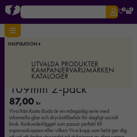
0
0
INSPIRATION
Hem
/
Hem & Kök
/
På bordet
/ Viva korkunderlägg 109mm 2-pack
Art.nr:
OK-7092533
UTVALDA PRODUKTER
Viva korkunderlägg
KAMPANJER
VARUMÄRKEN
KATALOGER
109mm 2-pack
87,00
kr
Viva från Kosta Boda är en mångsidig serie med
informella glas och dryckstillbehör för dagligt socialt
bruk. Korkunderlägget som passar perfekt till
espressokoppen eller vilken Viva kopp som helst ger dig
ett val att ändra utseendet på dukningen av dina varma