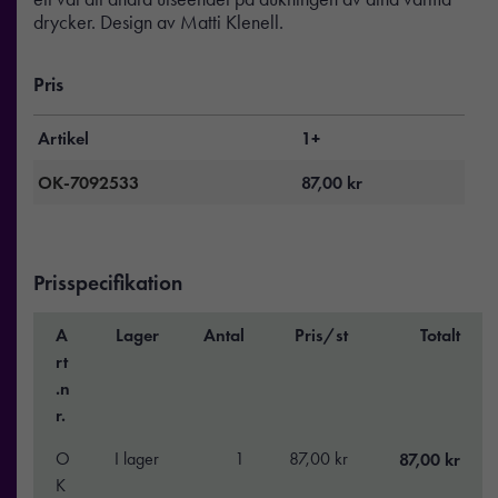
drycker. Design av Matti Klenell.
Pris
Artikel
1+
OK-7092533
87,00
kr
Prisspecifikation
A
Lager
Antal
Pris/st
Totalt
rt
.n
r.
O
I lager
1
87,00 kr
87,00 kr
K