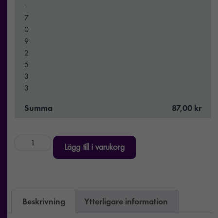
-
7
0
9
2
5
3
3
Summa
87,00 kr
Lägg till i varukorg
Beskrivning
Ytterligare information