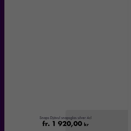
Nödvändiga
Dessa kakor
går inte att
välja bort. De
behövs för att
hemsidan
över huvud
taget ska
fungera.
Snaps Djävul snapsglas silver 4cl
fr.
1 920,00
kr
Statistik