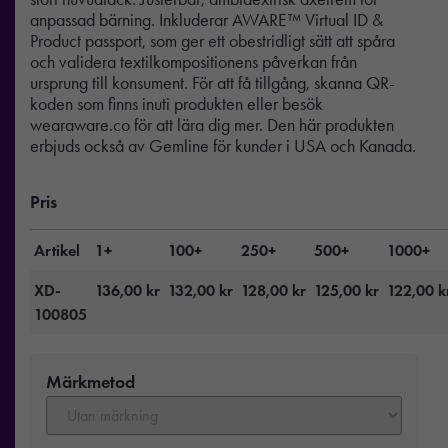
anpassad bärning. Inkluderar AWARE™ Virtual ID &
Product passport, som ger ett obestridligt sätt att spåra
och validera textilkompositionens påverkan från
ursprung till konsument. För att få tillgång, skanna QR-
koden som finns inuti produkten eller besök
wearaware.co för att lära dig mer. Den här produkten
erbjuds också av Gemline för kunder i USA och Kanada.
Pris
Artikel
1+
100+
250+
500+
1000+
XD-
136,00
kr
132,00
kr
128,00
kr
125,00
kr
122,00
k
100805
Märkmetod