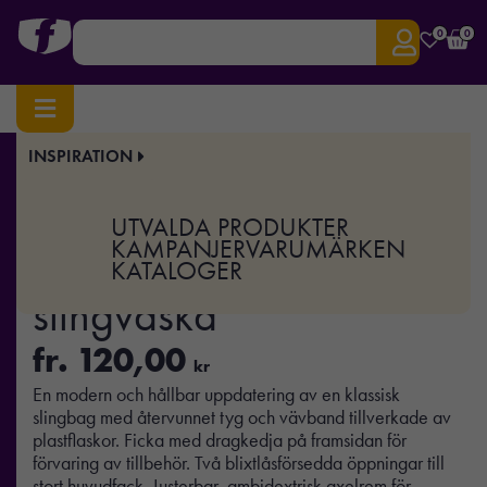
0
0
INSPIRATION
Hem
/
Väskor & Researtiklar
/
Övrigt
/ Renew AWARE™ rPET slingväska
Art.nr:
XD-100805
UTVALDA PRODUKTER
Renew AWARE™ rPET
KAMPANJER
VARUMÄRKEN
KATALOGER
slingväska
fr.
120,00
kr
En modern och hållbar uppdatering av en klassisk
slingbag med återvunnet tyg och vävband tillverkade av
plastflaskor. Ficka med dragkedja på framsidan för
förvaring av tillbehör. Två blixtlåsförsedda öppningar till
stort huvudfack. Justerbar, ambidextrisk axelrem för