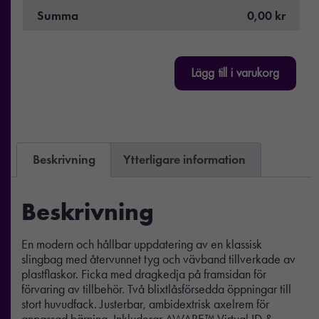
Summa
0,00 kr
Lägg till i varukorg
Beskrivning
Ytterligare information
Beskrivning
En modern och hållbar uppdatering av en klassisk
slingbag med återvunnet tyg och vävband tillverkade av
plastflaskor. Ficka med dragkedja på framsidan för
förvaring av tillbehör. Två blixtlåsförsedda öppningar till
stort huvudfack. Justerbar, ambidextrisk axelrem för
anpassad bärning. Inkluderar AWARE™ Virtual ID &