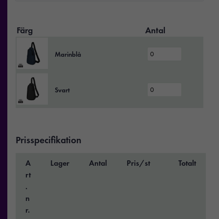
Färg
Antal
Marinblå
Svart
Prisspecifikation
A
Lager
Antal
Pris/st
Totalt
rt
.
n
r.