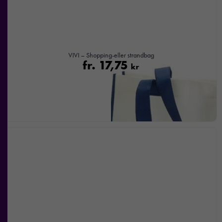
hur
hemsidan
används.
VIVI – Shopping-eller strandbag
Upplevelse
fr.
17,75
kr
För att vår
hemsida ska
prestera så
bra som
möjligt under
ditt besök.
Om du
nekar de
här kakorna
kommer viss
funktionalitet
att försvinna
från
hemsidan.