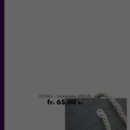
Marknadsföring
Genom att dela
med dig av dina
intressen och ditt
beteende när du
surfar ökar du
chansen att få se
personligt
anpassat innehåll
och
erbjudanden.
FELTSEA – Strandväska i RPET-filt
fr.
65,00
kr