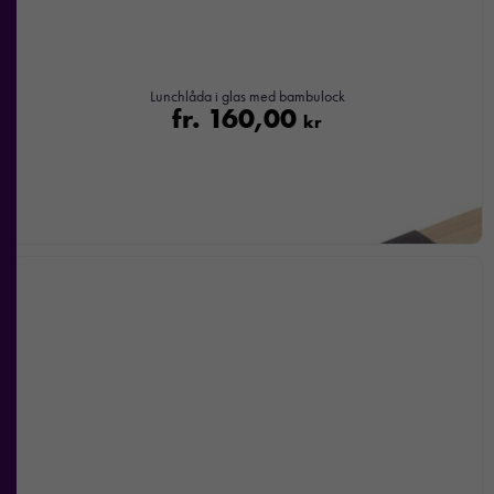
Lunchlåda i glas med bambulock
fr.
160,00
kr
Nödvändiga
Dessa kakor
går inte att
välja bort. De
behövs för att
hemsidan