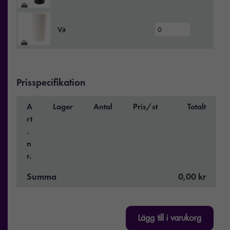
Vit
Prisspecifikation
A
Lager
Antal
Pris/st
Totalt
rt
.
n
r.
Summa
0,00 kr
Lägg till i varukorg