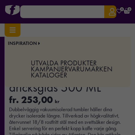
0
0
INSPIRATION
Hem
/
Drinkware
/
Glas
/ Aviana™ Rowan RCS dricksglas 500 ML
Art.nr:
XD-101950
UTVALDA PRODUKTER
Aviana™ Rowan RCS
KAMPANJER
VARUMÄRKEN
KATALOGER
dricksglas 500 ML
fr.
253,00
kr
Dubbelväggig vakuumisolerad tumbler håller dina
drycker isolerade längre. Tillverkad av högkvalitativt,
återvunnet 18/8 rostfritt stål med en svettsäker design.
Enkel servering för en perfekt kopp kaffe varje gång.
Tillgänglig på båda sidor av Atlanten. Den här artikeln