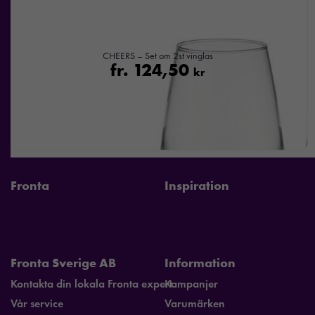
beteende när du
surfar ökar du
chansen att få se
CHEERS – Set om 2st vinglas
personligt
fr.
124,50
kr
anpassat innehåll
och
erbjudanden.
Fronta
Inspiration
Fronta Sverige AB
Information
Kontakta din lokala Fronta expert
Kampanjer
Vår service
Varumärken