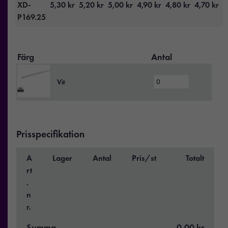
XD-
5,30
kr
5,20
kr
5,00
kr
4,90
kr
4,80
kr
4,70
kr
P169.25
Färg
Antal
Vit
Prisspecifikation
A
Lager
Antal
Pris/st
Totalt
rt
.
n
r.
Summa
0,00 kr