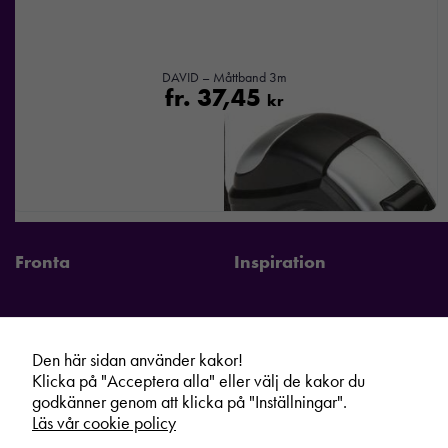
DAVID – Måttband 3m
fr.
37,45
kr
Fronta
Inspiration
Den här sidan använder kakor!
Fronta Sverige AB
Information
Klicka på "Acceptera alla" eller välj de kakor du
godkänner genom att klicka på "Inställningar".
Kontakta din lokala Fronta expert
Kampanjer
Läs vår cookie policy
Vår service
Varumärken