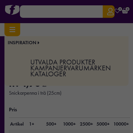
0
0
INSPIRATION
Hem
/
Hem & Kök
/
Verktyg
/ Snickarpenna i trä
Art.nr:
XD-P169.25
UTVALDA PRODUKTER
Snickarpenna i trä
KAMPANJER
VARUMÄRKEN
KATALOGER
fr.
4,70
kr
Snickarpenna i trä (25cm)
Pris
Artikel
1+
500+
1000+
2500+
5000+
10000+