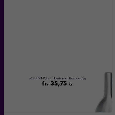
baserat på
hur
hemsidan
används.
Upplevelse
För att vår
hemsida ska
prestera så
bra som
möjligt under
ditt besök.
Om du
MULTIVINO – Fickkniv med flera verktyg
nekar de
fr.
35,75
kr
här kakorna
kommer viss
funktionalitet
att försvinna
från
hemsidan.