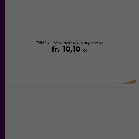
kommer viss
funktionalitet
att försvinna
från
hemsidan.
TRINEU – Mobilstativ nyckelring bambu
fr.
10,10
kr
Marknadsföring
Genom att dela
med dig av dina
intressen och ditt
beteende när du
surfar ökar du
chansen att få se
personligt
anpassat innehåll
och
erbjudanden.