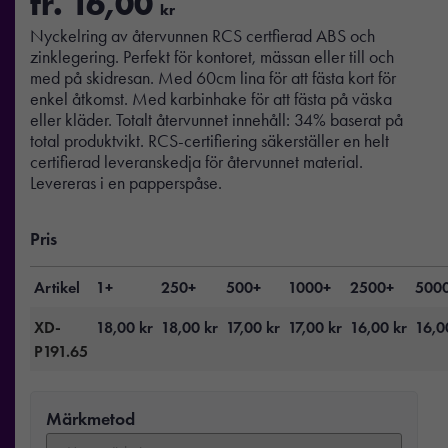
fr.
16,00
kr
Nyckelring av återvunnen RCS certfierad ABS och
zinklegering. Perfekt för kontoret, mässan eller till och
med på skidresan. Med 60cm lina för att fästa kort för
enkel åtkomst. Med karbinhake för att fästa på väska
eller kläder. Totalt återvunnet innehåll: 34% baserat på
total produktvikt. RCS-certifiering säkerställer en helt
certifierad leveranskedja för återvunnet material.
Levereras i en papperspåse.
Pris
Artikel
1+
250+
500+
1000+
2500+
500
XD-
18,00
kr
18,00
kr
17,00
kr
17,00
kr
16,00
kr
16,
P191.65
Märkmetod