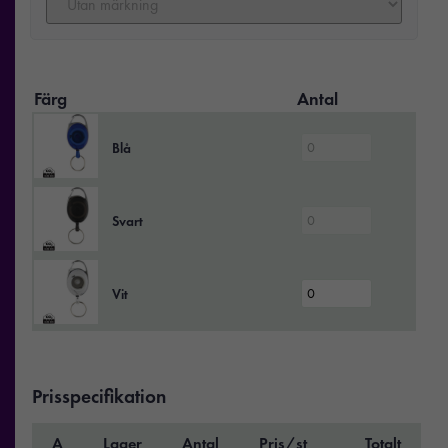
Färg
Antal
Blå
Svart
Vit
Prisspecifikation
A
Lager
Antal
Pris/st
Totalt