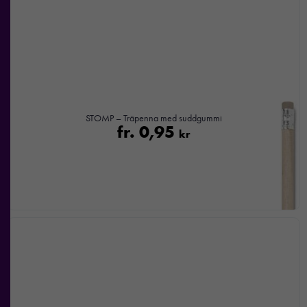
ditt besök.
Om du
nekar de
här kakorna
kommer viss
funktionalitet
att försvinna
från
STOMP – Träpenna med suddgummi
hemsidan.
fr.
0,95
kr
Marknadsföring
Genom att dela
med dig av dina
intressen och ditt
beteende när du
surfar ökar du
chansen att få se
personligt
anpassat innehåll