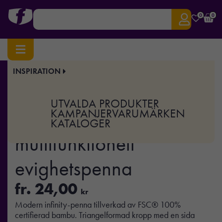
0
0
INSPIRATION
Hem
/
Pennor
/
Stift & Blyertspennor
/ Eon bambu multifunktionell evighetspenna
Art.nr:
XD-P221.00
UTVALDA PRODUKTER
Eon bambu
KAMPANJER
VARUMÄRKEN
KATALOGER
multifunktionell
evighetspenna
fr.
24,00
kr
Modern infinity-penna tillverkad av FSC® 100%
certifierad bambu. Triangelformad kropp med en sida