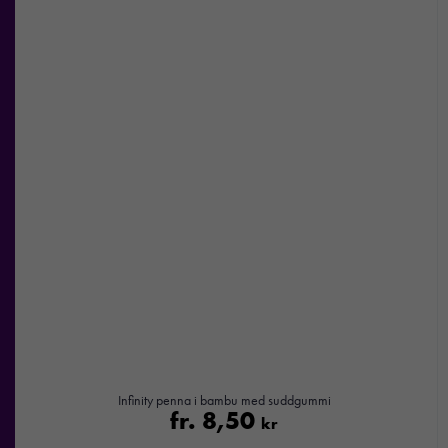
Nödvändiga
Dessa kakor
går inte att
välja bort. De
behövs för att
hemsidan
över huvud
taget ska
fungera.
Infinity penna i bambu med suddgummi
fr.
8,50
kr