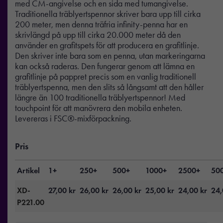
med CM-angivelse och en sida med tumangivelse.
Traditionella träblyertspennor skriver bara upp till cirka
200 meter, men denna träfria infinity-penna har en
skrivlängd på upp till cirka 20.000 meter då den
använder en grafitspets för att producera en grafitlinje.
Den skriver inte bara som en penna, utan markeringarna
kan också raderas. Den fungerar genom att lämna en
grafitlinje på pappret precis som en vanlig traditionell
träblyertspenna, men den slits så långsamt att den håller
längre än 100 traditionella träblyertspennor! Med
touchpoint för att manövrera den mobila enheten.
Levereras i FSC®-mixförpackning.
Pris
Artikel
1+
250+
500+
1000+
2500+
50
XD-
27,00
kr
26,00
kr
26,00
kr
25,00
kr
24,00
kr
24
P221.00