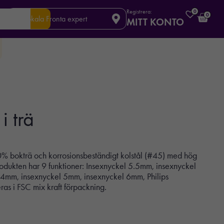
Registrera:
0
0
Din lokala Fronta expert
MITT KONTO
i trä
0% bokträ och korrosionsbeständigt kolstål (#45) med hög
odukten har 9 funktioner: Insexnyckel 5.5mm, insexnyckel
4mm, insexnyckel 5mm, insexnyckel 6mm, Philips
eras i FSC mix kraft förpackning.