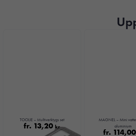
Upp
TOOLIE – Multiverktygs set
MAGNEL – Mini vatte
fr.
13,20
kr
aluminium
fr.
114,0