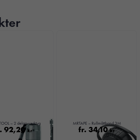
kter
OL – 2 delars verktyg
MRTAPE – Rullmåttband 3M
r.
92,20
fr.
34,10
kr
kr