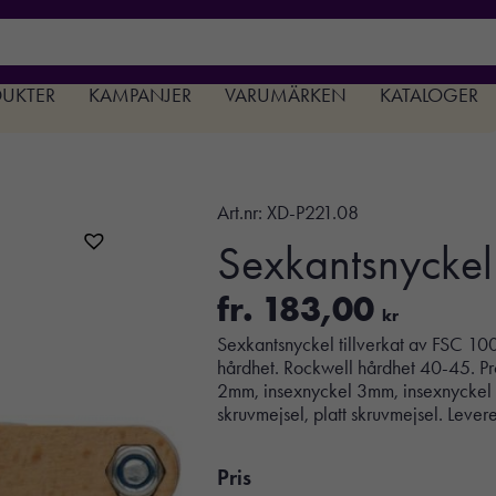
DUKTER
KAMPANJER
VARUMÄRKEN
KATALOGER
Art.nr:
XD-P221.08
Sexkantsnyckel 
fr.
183,00
kr
Sexkantsnyckel tillverkat av FSC 10
hårdhet. Rockwell hårdhet 40-45. Pr
2mm, insexnyckel 3mm, insexnyckel 
skruvmejsel, platt skruvmejsel. Lever
Pris