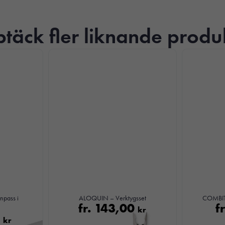
täck fler liknande produ
Nödvändiga
Dessa kakor
går inte att
välja bort. De
npass i
ALOQUIN – Verktygsset
COMBITO
behövs för att
fr.
143,00
f
kr
hemsidan
0
kr
över huvud