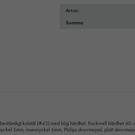
Art.nr.
Summa
beständigt kolstål (#45) med hög hårdhet. Rockwell hårdhet 40-4
kel 5mm, insexnyckel 6mm, Philips skruvmejsel, platt skruvmejsel