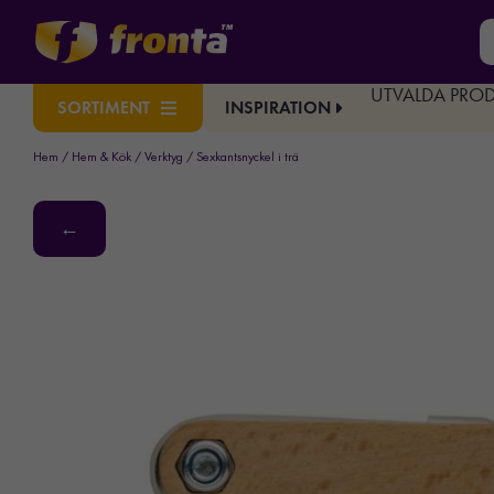
UTVALDA PRO
INSPIRATION
SORTIMENT
Hem
/
Hem & Kök
/
Verktyg
/ Sexkantsnyckel i trä
←