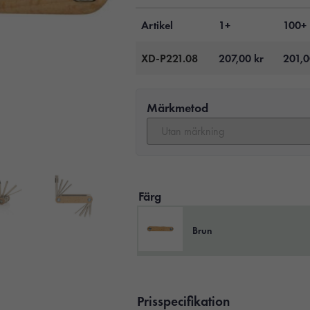
Artikel
1+
100+
XD-P221.08
207,00
kr
201,
Märkmetod
Färg
Brun
Prisspecifikation