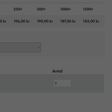
250+
500+
1000+
1500+
00
kr
196,00
kr
190,00
kr
187,00
kr
183,00
kr
Antal