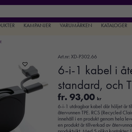
DUKTER
KAMPANJER
VARUMÄRKEN
KATALOGER
PE
Art.nr:
XD-P302.66
6-i-1 kabel i å
standard, och 
fr.
93,00
kr
6-i-1 utdragbar kabel där höljet är t
återvunnen TPE. RCS (Recycled Claim 
innehåll i en produkt genom hela le
en produkt är tillverkad av återvunna
produktvikt. Med 5 olika kontakter: 