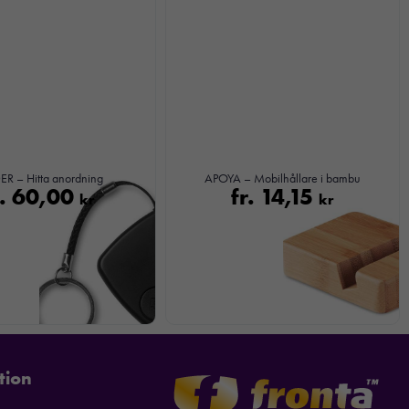
ER – Hitta anordning
APOYA – Mobilhållare i bambu
r.
60,00
fr.
14,15
kr
kr
tion