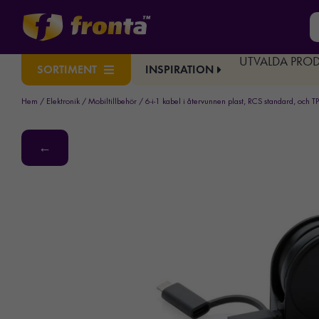
UTVALDA PRO
INSPIRATION
SORTIMENT
Hem
/
Elektronik
/
Mobiltillbehör
/ 6-i-1 kabel i återvunnen plast, RCS standard, och T
←