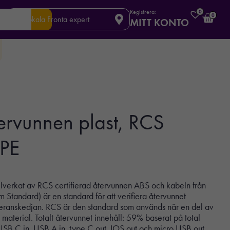
Registrera:
0
0
Din lokala Fronta expert
MITT KONTO
tervunnen plast, RCS
TPE
illverkat av RCS certifierad återvunnen ABS och kabeln från
Standard) är en standard för att verifiera återvunnet
veranskedjan. RCS är den standard som används när en del av
 material. Totalt återvunnet innehåll: 59% baserat på total
USB C in, USB A in, type C out, IOS out och micro USB out.