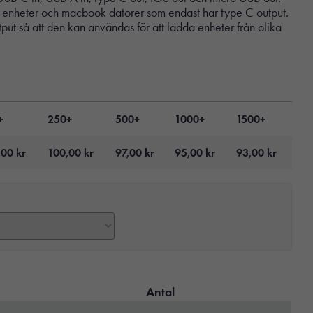
e enheter och macbook datorer som endast har type C output.
ut så att den kan användas för att ladda enheter från olika
+
250+
500+
1000+
1500+
,00
kr
100,00
kr
97,00
kr
95,00
kr
93,00
kr
Antal