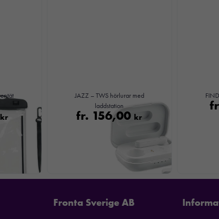
Dessa kakor
går inte att
välja bort. De
behövs för att
hemsidan
över huvud
taget ska
fungera.
entät
JAZZ – TWS hörlurar med
FIND
f
laddstation
0
fr.
156,00
Statistik
kr
kr
För att vi ska
kunna
förbättra
hemsidans
funktionalitet
och
uppbyggnad,
Fronta Sverige AB
Informa
baserat på
hur