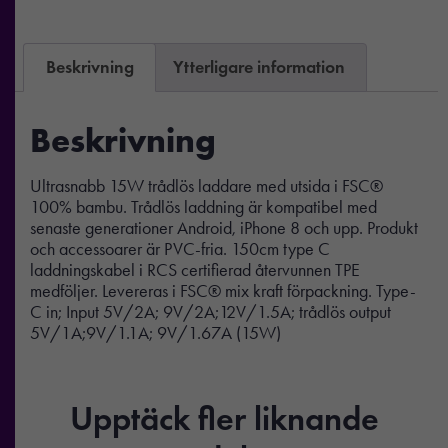
Beskrivning
Ytterligare information
Beskrivning
Ultrasnabb 15W trådlös laddare med utsida i FSC®
100% bambu. Trådlös laddning är kompatibel med
senaste generationer Android, iPhone 8 och upp. Produkt
och accessoarer är PVC-fria. 150cm type C
laddningskabel i RCS certifierad återvunnen TPE
medföljer. Levereras i FSC® mix kraft förpackning. Type-
C in; Input 5V/2A; 9V/2A;12V/1.5A; trådlös output
5V/1A;9V/1.1A; 9V/1.67A (15W)
Upptäck fler liknande