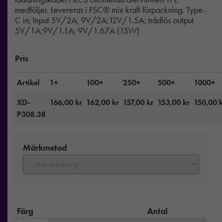
medföljer. Levereras i FSC® mix kraft förpackning. Type-
C in; Input 5V/2A; 9V/2A;12V/1.5A; trådlös output
5V/1A;9V/1.1A; 9V/1.67A (15W)
Pris
Artikel
1+
100+
250+
500+
1000+
XD-
166,00
kr
162,00
kr
157,00
kr
153,00
kr
150,00
P308.38
Märkmetod
Färg
Antal