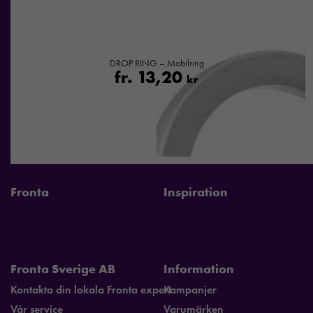
beteende när du
surfar ökar du
chansen att få se
personligt
DROP RING – Mobilring
anpassat innehåll
fr.
13,20
kr
och
erbjudanden.
Fronta
Inspiration
Fronta Sverige AB
Information
Kontakta din lokala Fronta expert
Kampanjer
Vår service
Varumärken