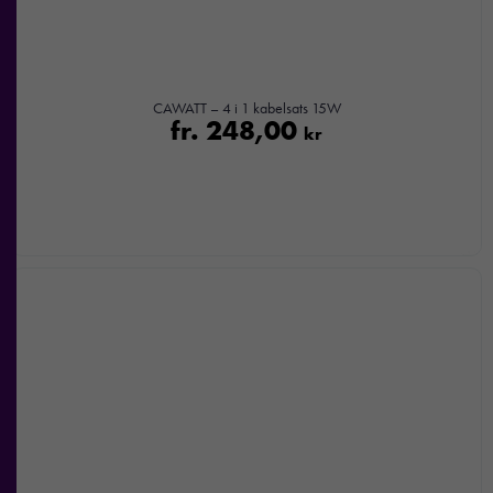
CAWATT – 4 i 1 kabelsats 15W
fr.
248,00
kr
Nödvändiga
Dessa kakor
går inte att
välja bort. De
behövs för att
hemsidan