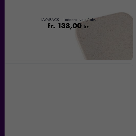
LAYABACK – Laddare i vete/ abs
fr.
138,00
kr
Nödvändiga
Dessa kakor
går inte att
välja bort. De
behövs för att
hemsidan
över huvud