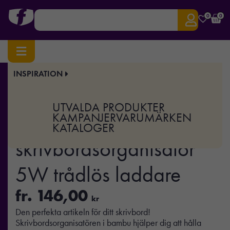
0
0
INSPIRATION
Hem
/
Elektronik
/
Mobiltillbehör
/ Bambu skrivbordsorganisatör 5W trådlös laddare
Art.nr:
XD-P308.62
UTVALDA PRODUKTER
Bambu
KAMPANJER
VARUMÄRKEN
KATALOGER
skrivbordsorganisatör
5W trådlös laddare
fr.
146,00
kr
Den perfekta artikeln för ditt skrivbord!
Skrivbordsorganisatören i bambu hjälper dig att hålla