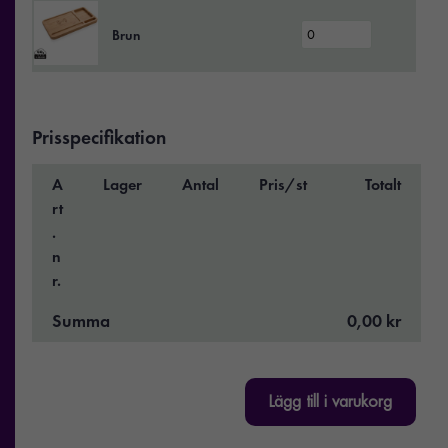
Brun
Prisspecifikation
A
Lager
Antal
Pris/st
Totalt
rt
.
n
r.
Summa
0,00 kr
Lägg till i varukorg