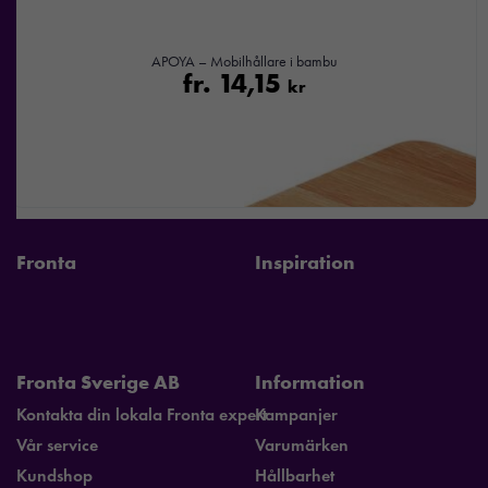
surfar ökar du
chansen att få se
APOYA – Mobilhållare i bambu
personligt
fr.
14,15
kr
anpassat innehåll
och
erbjudanden.
Fronta
Inspiration
Fronta Sverige AB
Information
Kontakta din lokala Fronta expert
Kampanjer
Vår service
Varumärken
Kundshop
Hållbarhet