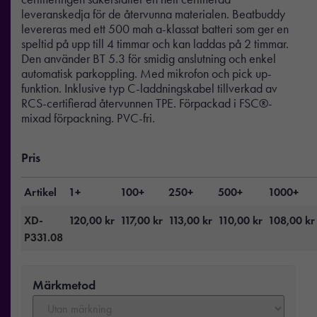
leveranskedja för de återvunna materialen. Beatbuddy
levereras med ett 500 mah a-klassat batteri som ger en
speltid på upp till 4 timmar och kan laddas på 2 timmar.
Den använder BT 5.3 för smidig anslutning och enkel
automatisk parkoppling. Med mikrofon och pick up-
funktion. Inklusive typ C-laddningskabel tillverkad av
RCS-certifierad återvunnen TPE. Förpackad i FSC®-
mixad förpackning. PVC-fri.
Pris
Artikel
1+
100+
250+
500+
1000+
XD-
120,00
kr
117,00
kr
113,00
kr
110,00
kr
108,00
kr
P331.08
Märkmetod