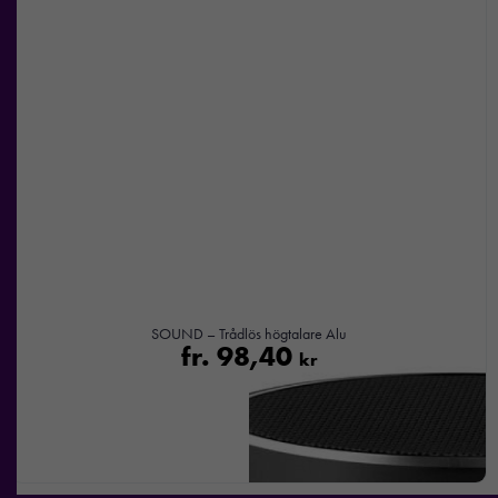
Genom att dela
med dig av dina
intressen och ditt
beteende när du
surfar ökar du
chansen att få se
personligt
anpassat innehåll
och
erbjudanden.
SOUND – Trådlös högtalare Alu
fr.
98,40
kr