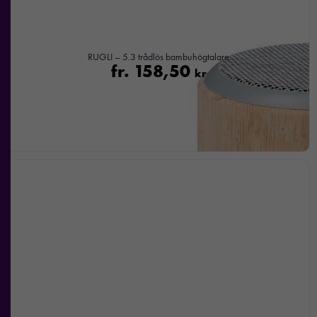
Upplevelse
RUGLI – 5.3 trådlös bambuhögtalare
För att vår
fr.
158,50
kr
hemsida ska
prestera så
bra som
möjligt under
ditt besök.
Om du
nekar de
här kakorna
kommer viss
funktionalitet
att försvinna
från
hemsidan.
Marknadsföring