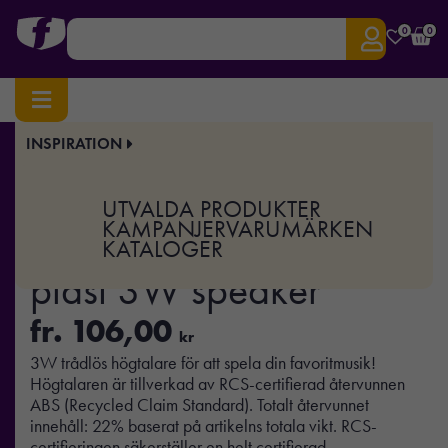
0
0
INSPIRATION
Hem
/
Elektronik
/
Ljud
/ BeatBuddy återvunnen plast 3W speaker
Art.nr:
XD-P331.08
UTVALDA PRODUKTER
BeatBuddy återvunnen
KAMPANJER
VARUMÄRKEN
KATALOGER
plast 3W speaker
fr.
106,00
kr
3W trådlös högtalare för att spela din favoritmusik!
Högtalaren är tillverkad av RCS-certifierad återvunnen
ABS (Recycled Claim Standard). Totalt återvunnet
innehåll: 22% baserat på artikelns totala vikt. RCS-
certifieringen säkerställer en helt certifierad