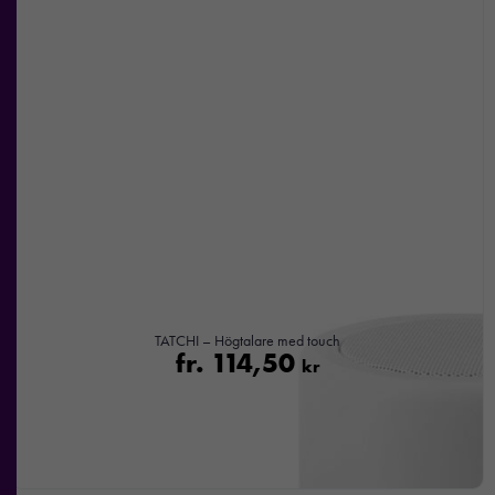
TATCHI – Högtalare med touch
fr.
114,50
kr
Nödvändiga
Dessa kakor
går inte att