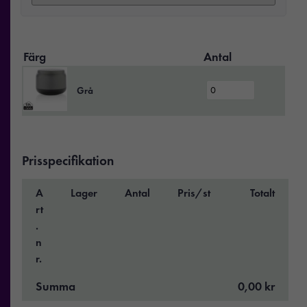
Färg
Antal
Grå
Prisspecifikation
A
Lager
Antal
Pris/st
Totalt
rt
.
n
r.
Summa
0,00 kr