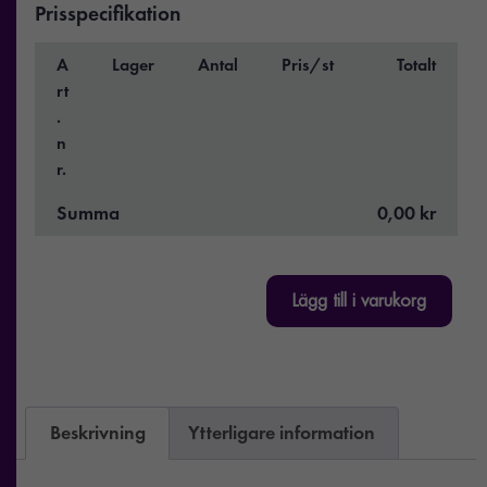
Prisspecifikation
A
Lager
Antal
Pris/st
Totalt
rt
.
n
r.
Summa
0,00 kr
Lägg till i varukorg
Beskrivning
Ytterligare information