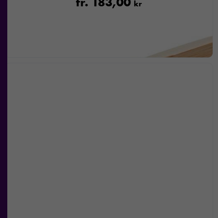
fr.
183,00
kr
bra som
möjligt under
ditt besök.
Om du
nekar de
här kakorna
kommer viss
funktionalitet
att försvinna
från
hemsidan.
Marknadsföring
Genom att dela
med dig av dina
intressen och ditt
beteende när du
surfar ökar du
chansen att få se