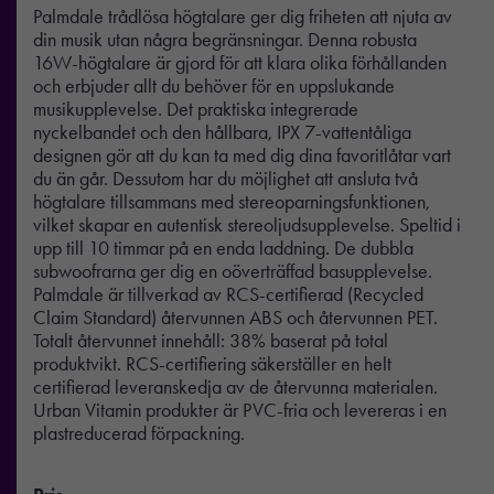
Palmdale trådlösa högtalare ger dig friheten att njuta av
din musik utan några begränsningar. Denna robusta
16W-högtalare är gjord för att klara olika förhållanden
och erbjuder allt du behöver för en uppslukande
musikupplevelse. Det praktiska integrerade
nyckelbandet och den hållbara, IPX 7-vattentåliga
designen gör att du kan ta med dig dina favoritlåtar vart
du än går. Dessutom har du möjlighet att ansluta två
högtalare tillsammans med stereoparningsfunktionen,
vilket skapar en autentisk stereoljudsupplevelse. Speltid i
upp till 10 timmar på en enda laddning. De dubbla
subwoofrarna ger dig en oöverträffad basupplevelse.
Palmdale är tillverkad av RCS-certifierad (Recycled
Claim Standard) återvunnen ABS och återvunnen PET.
Totalt återvunnet innehåll: 38% baserat på total
produktvikt. RCS-certifiering säkerställer en helt
certifierad leveranskedja av de återvunna materialen.
Urban Vitamin produkter är PVC-fria och levereras i en
plastreducerad förpackning.