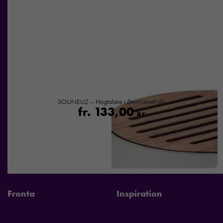
personligt
anpassat innehåll
och
erbjudanden.
SOUNEUZ – Högtalare i återvunnet alu
fr.
133,00
kr
Fronta
Inspiration