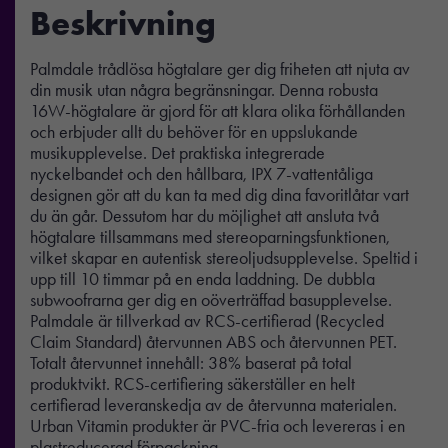
Beskrivning
Palmdale trådlösa högtalare ger dig friheten att njuta av
din musik utan några begränsningar. Denna robusta
16W-högtalare är gjord för att klara olika förhållanden
och erbjuder allt du behöver för en uppslukande
musikupplevelse. Det praktiska integrerade
nyckelbandet och den hållbara, IPX 7-vattentåliga
designen gör att du kan ta med dig dina favoritlåtar vart
du än går. Dessutom har du möjlighet att ansluta två
högtalare tillsammans med stereoparningsfunktionen,
vilket skapar en autentisk stereoljudsupplevelse. Speltid i
upp till 10 timmar på en enda laddning. De dubbla
subwoofrarna ger dig en oöverträffad basupplevelse.
Palmdale är tillverkad av RCS-certifierad (Recycled
Claim Standard) återvunnen ABS och återvunnen PET.
Totalt återvunnet innehåll: 38% baserat på total
produktvikt. RCS-certifiering säkerställer en helt
certifierad leveranskedja av de återvunna materialen.
Urban Vitamin produkter är PVC-fria och levereras i en
plastreducerad förpackning.