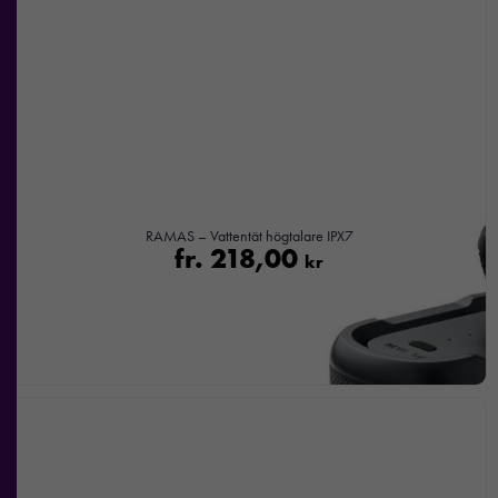
RAMAS – Vattentät högtalare IPX7
fr.
218,00
kr
Nödvändiga
Dessa kakor
går inte att
välja bort. De
behövs för att
hemsidan
över huvud
taget ska
fungera.