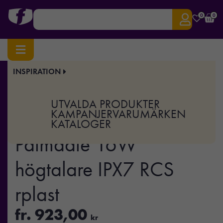
0
0
INSPIRATION
Hem
/
Elektronik
/
Ljud
/ Urban Vitamin Palmdale 16W högtalare IPX7 RCS rplast
Art.nr:
XD-P331.52
UTVALDA PRODUKTER
Urban Vitamin
KAMPANJER
VARUMÄRKEN
KATALOGER
Palmdale 16W
högtalare IPX7 RCS
rplast
fr.
923,00
kr