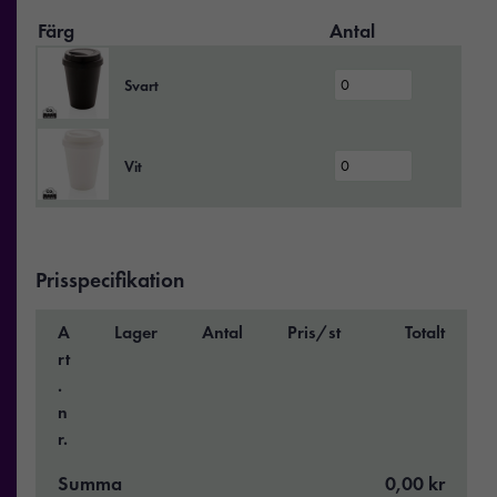
Färg
Antal
Svart
Vit
Prisspecifikation
A
Lager
Antal
Pris/st
Totalt
rt
.
n
r.
Summa
0,00 kr