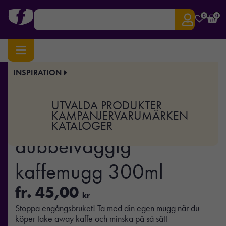
0
0
INSPIRATION
Hem
/
Drinkware
/
Muggar
/ Återanvändningsbar dubbelväggig kaffemugg 300ml
Art.nr:
XD-P432.69
UTVALDA PRODUKTER
Återanvändningsbar
KAMPANJER
VARUMÄRKEN
KATALOGER
dubbelväggig
kaffemugg 300ml
fr.
45,00
kr
Stoppa engångsbruket! Ta med din egen mugg när du
köper take away kaffe och minska på så sätt