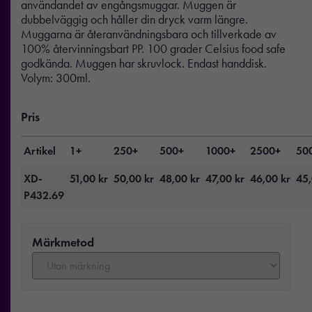
användandet av engångsmuggar. Muggen är
dubbelväggig och håller din dryck varm längre.
Muggarna är återanvändningsbara och tillverkade av
100% återvinningsbart PP. 100 grader Celsius food safe
godkända. Muggen har skruvlock. Endast handdisk.
Volym: 300ml.
Pris
Artikel
1+
250+
500+
1000+
2500+
50
XD-
51,00
kr
50,00
kr
48,00
kr
47,00
kr
46,00
kr
45
P432.69
Märkmetod