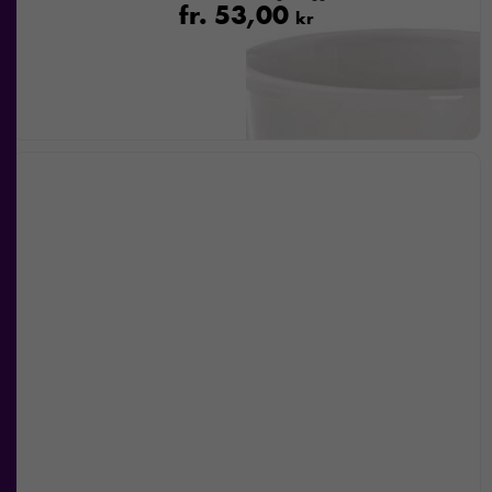
kommer viss
fr.
53,00
kr
funktionalitet
att försvinna
från
hemsidan.
Marknadsföring
Genom att dela
med dig av dina
intressen och ditt
beteende när du
surfar ökar du
chansen att få se
personligt
anpassat innehåll
och
erbjudanden.