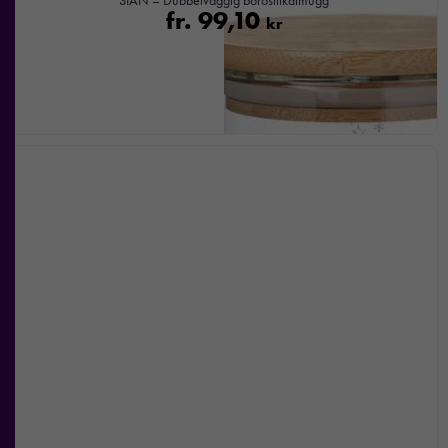
SIAN – Dubbelväggig borosilikatmugg
fr.
99,10
kr