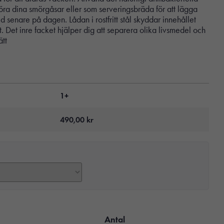
ra dina smörgåsar eller som serveringsbräda för att lägga
id senare på dagen. Lådan i rostfritt stål skyddar innehållet
 Det inre facket hjälper dig att separera olika livsmedel och
tt
1+
490,00
kr
Antal