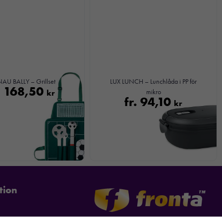
U BALLY – Grillset
LUX LUNCH – Lunchlåda i PP för
.
168,50
kr
mikro
fr.
94,10
kr
tion