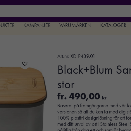
DUKTER
KAMPANJER
VARUMÄRKEN
KATALOGER
Art.nr:
XD-P439.01
Black+Blum Sand
stor
fr.
490,00
kr
Baserat på framgångarna med vår för
versionen så att du kan ta med dig st
100% plastfri designlösning för att fö
med ditt urval av ost! Stainless Ste
pålitlig från dag ett och som är byggd