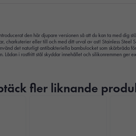
troducerat den här djupare versionen så att du kan ta med dig stö
ar, charkuterier eller till och med ditt urval av ost! Stainless St
 Använd det naturligt antibakteriella bambulocket som skärbräda för
 Lådan i rostfritt stål skyddar innehållet och silikonremmen ger ex
täck fler liknande produ
Nödvändiga
Dessa kakor