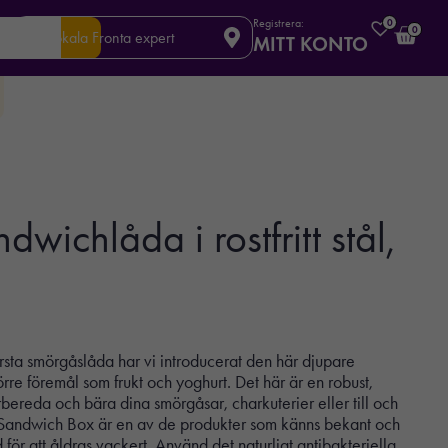
Registrera:
0
0
Din lokala Fronta expert
MITT KONTO
wichlåda i rostfritt stål,
sta smörgåslåda har vi introducerat den här djupare
örre föremål som frukt och yoghurt. Det här är en robust,
rbereda och bära dina smörgåsar, charkuterier eller till och
el Sandwich Box är en av de produkter som känns bekant och
 för att åldras vackert. Använd det naturligt antibakteriella