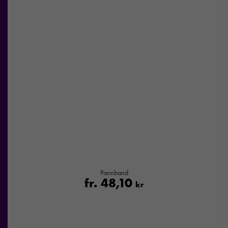
hemsidan.
Marknadsföring
Genom att dela
med dig av dina
intressen och ditt
beteende när du
surfar ökar du
chansen att få se
personligt
anpassat innehåll
och
erbjudanden.
Pannband
fr.
48,10
kr