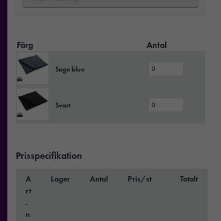
Färg
Antal
Sage blue
Svart
Prisspecifikation
A
Lager
Antal
Pris/st
Totalt
rt
.
n