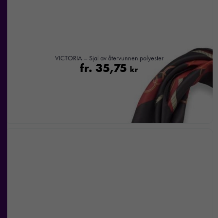
baserat på
hur
hemsidan
används.
VICTORIA – Sjal av återvunnen polyester
fr.
35,75
kr
Upplevelse
För att vår
hemsida ska
prestera så
bra som
möjligt under
ditt besök.
Om du
nekar de
här kakorna
kommer viss
funktionalitet
att försvinna
från