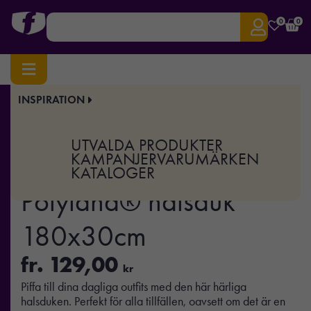
0
0
INSPIRATION
Hem
/
Övrigt
/ Elles AWARE™ Polylana® halsduk 180x30cm
Art.nr:
XD-P453.00
UTVALDA PRODUKTER
Elles AWARE™
KAMPANJER
VARUMÄRKEN
KATALOGER
Polylana® halsduk
180x30cm
fr.
129,00
kr
Piffa till dina dagliga outfits med den här härliga
halsduken. Perfekt för alla tillfällen, oavsett om det är en