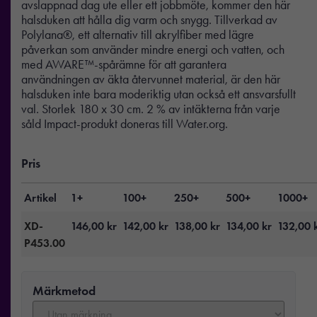
avslappnad dag ute eller ett jobbmöte, kommer den här
halsduken att hålla dig varm och snygg. Tillverkad av
Polylana®, ett alternativ till akrylfiber med lägre
påverkan som använder mindre energi och vatten, och
med AWARE™-spårämne för att garantera
användningen av äkta återvunnet material, är den här
halsduken inte bara moderiktig utan också ett ansvarsfullt
val. Storlek 180 x 30 cm. 2 % av intäkterna från varje
såld Impact-produkt doneras till Water.org.
Pris
Artikel
1+
100+
250+
500+
1000+
XD-
146,00
kr
142,00
kr
138,00
kr
134,00
kr
132,00
P453.00
Märkmetod