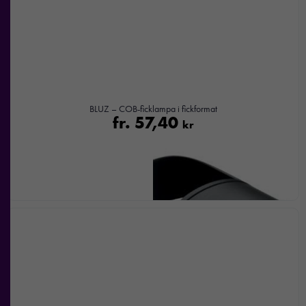
baserat på
hur
hemsidan
används.
Upplevelse
För att vår
BLUZ – COB-ficklampa i fickformat
fr.
57,40
hemsida ska
kr
prestera så
bra som
möjligt under
ditt besök.
Om du
nekar de
här kakorna
kommer viss
funktionalitet
att försvinna
från
hemsidan.