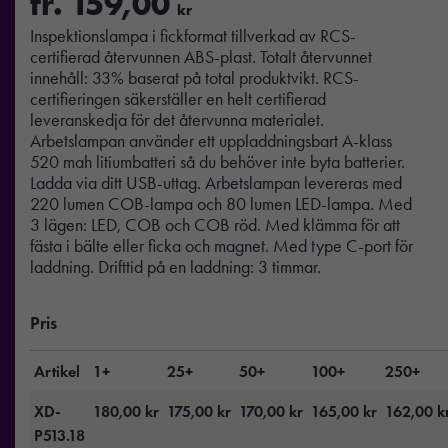
fr.
159,00
kr
Inspektionslampa i fickformat tillverkad av RCS-
certifierad återvunnen ABS-plast. Totalt återvunnet
innehåll: 33% baserat på total produktvikt. RCS-
certifieringen säkerställer en helt certifierad
leveranskedja för det återvunna materialet.
Arbetslampan använder ett uppladdningsbart A-klass
520 mah litiumbatteri så du behöver inte byta batterier.
Ladda via ditt USB-uttag. Arbetslampan levereras med
220 lumen COB-lampa och 80 lumen LED-lampa. Med
3 lägen: LED, COB och COB röd. Med klämma för att
fästa i bälte eller ficka och magnet. Med type C-port för
laddning. Drifttid på en laddning: 3 timmar.
Pris
Artikel
1+
25+
50+
100+
250+
XD-
180,00
kr
175,00
kr
170,00
kr
165,00
kr
162,00
k
P513.18