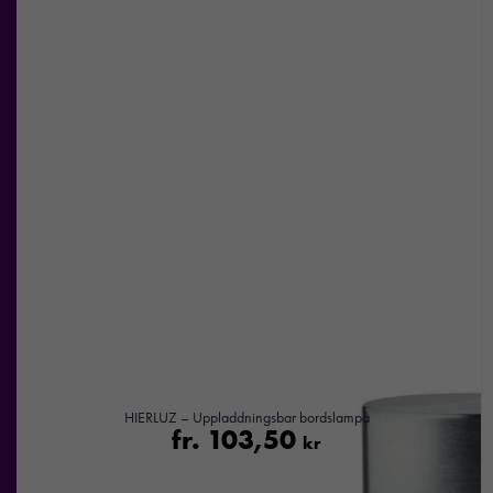
Marknadsföring
Genom att dela
med dig av dina
intressen och ditt
beteende när du
surfar ökar du
chansen att få se
personligt
anpassat innehåll
och
erbjudanden.
HIERLUZ – Uppladdningsbar bordslampa
fr.
103,50
kr