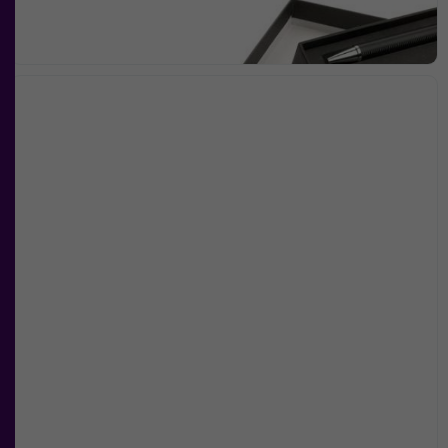
Nödvändiga
Dessa kakor
går inte att
välja bort. De
behövs för att
hemsidan
över huvud
taget ska
fungera.