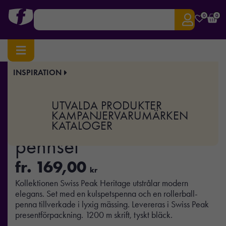
0
0
INSPIRATION
Hem
/
Pennor
/
Pennset & Designpennor
/ Swiss Peak Heritage pennset
Art.nr:
XD-P610.46
UTVALDA PRODUKTER
Swiss Peak Heritage
KAMPANJER
VARUMÄRKEN
KATALOGER
pennset
fr.
169,00
kr
Kollektionen Swiss Peak Heritage utstrålar modern
elegans. Set med en kulspetspenna och en rollerball-
penna tillverkade i lyxig mässing. Levereras i Swiss Peak
presentförpackning. 1200 m skrift, tyskt bläck.