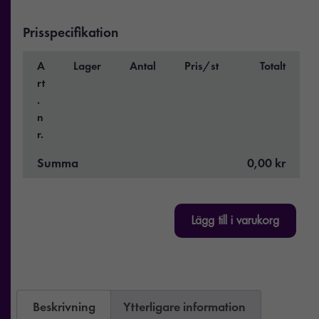
Prisspecifikation
A
Lager
Antal
Pris/st
Totalt
rt
.
n
r.
Summa
0,00 kr
Lägg till i varukorg
Beskrivning
Ytterligare information