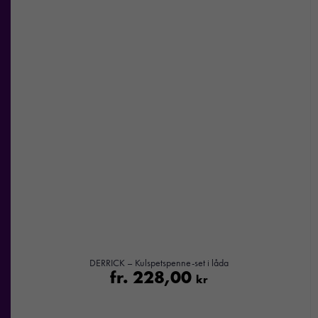
ditt besök.
Om du
nekar de
här kakorna
kommer viss
funktionalitet
att försvinna
från
hemsidan.
Marknadsföring
Genom att dela
med dig av dina
intressen och ditt
beteende när du
surfar ökar du
DERRICK – Kulspetspenne-set i låda
chansen att få se
fr.
228,00
kr
personligt
anpassat innehåll
och