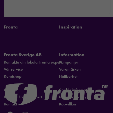
erbjudanden.
Fronta
Inspiration
Fronta Sverige AB
Information
Kontakta din lokala Fronta expert
Kampanjer
Vår service
Varumärken
Kundshop
Hållbarhet
Om oss
Cookie information
Bli lokal Fronta expert
Integritetspolicy
Kontakt
Köpvillkor