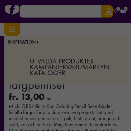
0
0
INSPIRATION
Hem
/
Fritid
/
Spel & Lek
/ Micki GRS infinity 6 st färgpennset
Art.nr:
XD-P611.35
UTVALDA PRODUKTER
Micki GRS infinity 6 st
KAMPANJER
VARUMÄRKEN
KATALOGER
färgpennset
fr.
13,00
kr
Micki GRS Infinity 6pc Coloring Pencil Set erbjuder
livfulla färger för alla dina kreativa projekt. Detta set
innehåller sex pennor i rött, gult, blått, grönt, orange och
svart, var och en 9 cm lång. Pennorna är tillverkade av
90% återvunnet material och har en slät grafitspets för