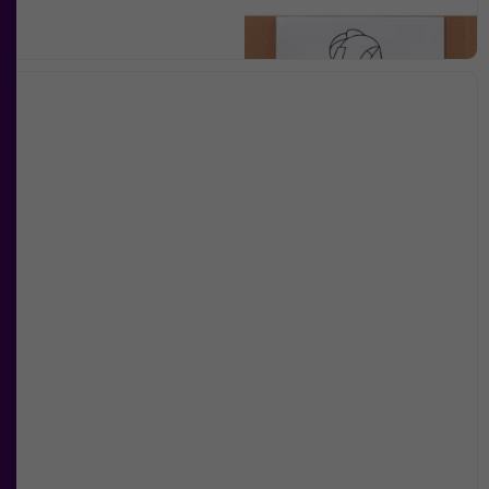
Marknadsföring
Genom att dela
med dig av dina
intressen och ditt
beteende när du
surfar ökar du
chansen att få se
personligt
anpassat innehåll
och
erbjudanden.