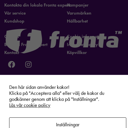
Kontakta din lokala Fronta expert
Kampanjer
Vår service
Varumärken
Kundshop
Hållbarhet
Om oss
Cookie information
Bli lokal Fronta expert
Integritetspolicy
Kontakt
Köpvillkor
Den här sidan använder kakor!
Klicka på "Acceptera alla" eller välj de kakor du
godkänner genom att klicka på "Inställningar".
Läs vår cookie policy
Inställningar