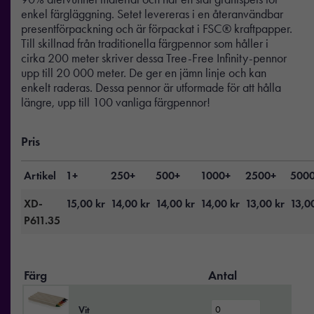
enkel färgläggning. Setet levereras i en återanvändbar
presentförpackning och är förpackat i FSC® kraftpapper.
Till skillnad från traditionella färgpennor som håller i
cirka 200 meter skriver dessa Tree-Free Infinity-pennor
upp till 20 000 meter. De ger en jämn linje och kan
enkelt raderas. Dessa pennor är utformade för att hålla
längre, upp till 100 vanliga färgpennor!
Pris
Artikel
1+
250+
500+
1000+
2500+
500
XD-
15,00
kr
14,00
kr
14,00
kr
14,00
kr
13,00
kr
13,0
P611.35
Färg
Antal
Vit