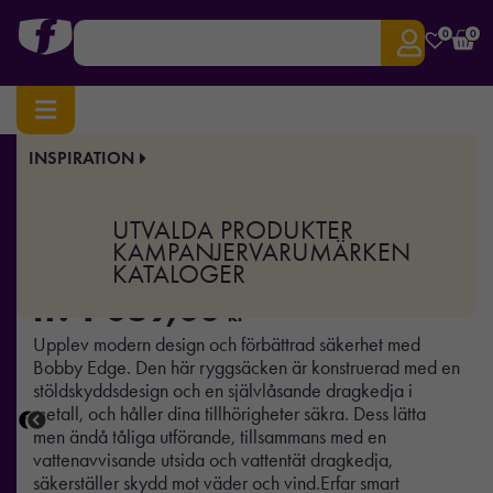
0
0
INSPIRATION
Hem
/
Väskor & Researtiklar
/
Ryggsäckar
/ Bobby Edge
Art.nr:
XD-P706.25
UTVALDA PRODUKTER
Bobby Edge
KAMPANJER
VARUMÄRKEN
KATALOGER
fr.
1 069,00
kr
Upplev modern design och förbättrad säkerhet med
Bobby Edge. Den här ryggsäcken är konstruerad med en
stöldskyddsdesign och en självlåsande dragkedja i
metall, och håller dina tillhörigheter säkra. Dess lätta
men ändå tåliga utförande, tillsammans med en
vattenavvisande utsida och vattentät dragkedja,
säkerställer skydd mot väder och vind.Erfar smart