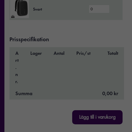
Svart
Prisspecifikation
A
Lager
Antal
Pris/st
Totalt
rt
.
n
r.
Summa
0,00 kr
Lägg till i varukorg