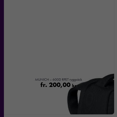
chansen att få se
personligt
anpassat innehåll
och
erbjudanden.
MUNICH – 600D RPET ryggsäck
fr.
200,00
kr