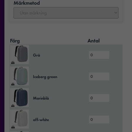
Märkmetod
Färg
Antal
Grå
Iceberg green
Marinblå
off‑white