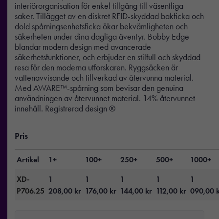
interiörorganisation för enkel tillgång till väsentliga
saker. Tillägget av en diskret RFID-skyddad bakficka och
dold spårningsenhetsficka ökar bekvämligheten och
säkerheten under dina dagliga äventyr. Bobby Edge
blandar modern design med avancerade
säkerhetsfunktioner, och erbjuder en stilfull och skyddad
resa för den moderna utforskaren. Ryggsäcken är
vattenavvisande och tillverkad av återvunna material.
Med AWARE™-spårning som bevisar den genuina
användningen av återvunnet material. 14% återvunnet
innehåll. Registrerad design ®
Pris
Artikel
1+
100+
250+
500+
1000+
XD-
1
1
1
1
1
P706.25
208,00
kr
176,00
kr
144,00
kr
112,00
kr
090,00