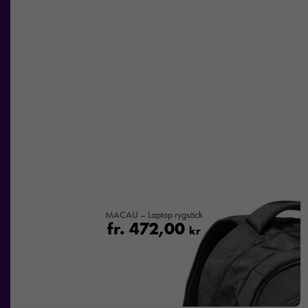
Nödvändiga
MACAU – Laptop rygsäck
Dessa kakor
fr.
472,00
kr
går inte att
välja bort. De
behövs för att
hemsidan
över huvud
taget ska