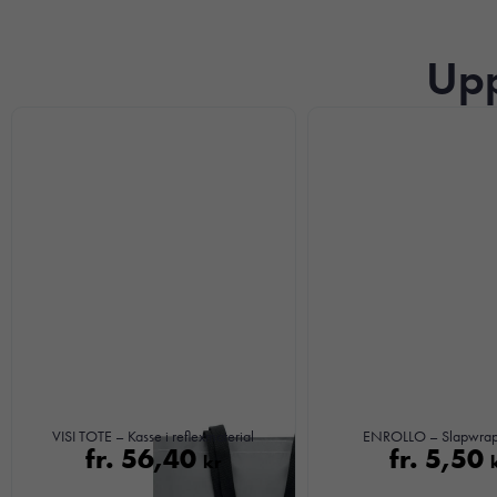
Upp
VISI TOTE – Kasse i reflexmaterial
ENROLLO – Slapwra
fr.
56,40
fr.
5,50
kr