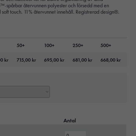
e™-spårbar återvunnen polyester och försedd med en
oft touch. 11% återvunnet innehåll. Registrerad design®.
50+
100+
250+
500+
00
kr
715,00
kr
695,00
kr
681,00
kr
668,00
kr
Antal