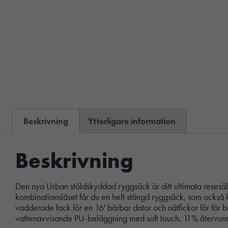
Beskrivning
Ytterligare information
Beskrivning
Den nya Urban stöldskyddad ryggsäck är ditt ultimata resesä
kombinationslåset får du en helt stängd ryggsäck, som också ka
vadderade fack för en 16′ bärbar dator och nätfickor för fö
vattenavvisande PU-beläggning med soft touch. 11% återvunn