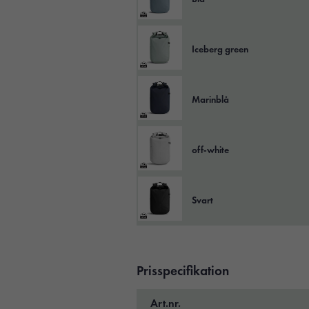
Iceberg green
Marinblå
off‑white
Svart
Prisspecifikation
Art.nr.