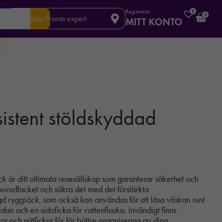
Registrera:
0
0
Din lokala Fronta expert
MITT KONTO
istent stöldskyddad
är ditt ultimata resesällskap som garanterar säkerhet och
uvudfacket och säkra det med det förstärkta
ngd ryggsäck, som också kan användas för att låsa väskan runt
idan och en sidoficka för vattenflaska. Invändigt finns
r och nätfickor för för bättre organisering av dina