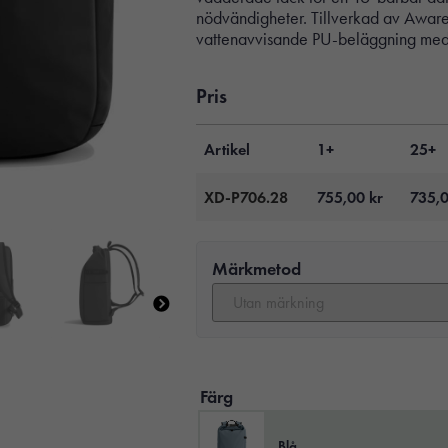
nödvändigheter. Tillverkad av Awar
vattenavvisande PU-beläggning med s
Pris
Artikel
1+
25+
XD-P706.28
755,00
kr
735,
Märkmetod
Färg
Blå