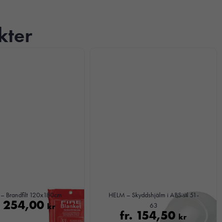
kter
– Brandfilt 120x180cm
HELM – Skyddshjälm i ABS stl 51-
.
254,00
kr
63
fr.
154,50
kr