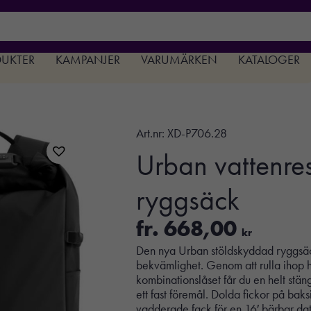
DUKTER
KAMPANJER
VARUMÄRKEN
KATALOGER
Art.nr:
XD-P706.28
Urban vattenres
ryggsäck
fr.
668,00
kr
Den nya Urban stöldskyddad ryggsäck 
bekvämlighet. Genom att rulla ihop h
kombinationslåset får du en helt stä
ett fast föremål. Dolda fickor på baks
vadderade fack för en 16′ bärbar dato