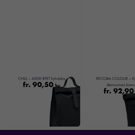
CHILL – 600D RPET kylväska
RECOBA COLOUR – Kyl
fr.
90,50
kr
återvunnen bomu
fr.
92,9