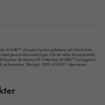
ända AWARE™ disruptiva fysiska spårämne och blockchain-
 använd genuint återvunna tyger. Om du väljer denna produkt
odukt kommer att doneras till Water.org. AWARE™ kylryggsäck
t fack på framsidan. Yttertyg i 100% AWARE™ återvunnen
kter