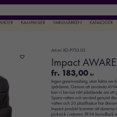
DUKTER
KAMPANJER
VARUMÄRKEN
KATALOGER
Art.nr:
XD-P733.05
Impact AWARE™
fr.
183,00
kr
Ingen greenwashing, utan fakta om h
spårämne. Genom att använda AWARE
kan vi bevisa vårt påstående om att g
Spara vatten och använd genuint åter
vatten och 20 plastflaskor har återan
Impact-produkt kommer att doneras t
picknick i naturen. PEVA huvudfack m