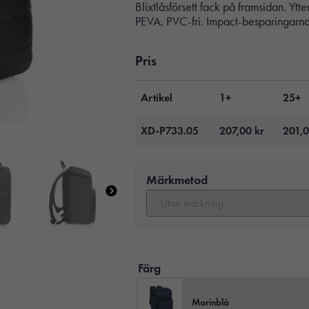
Blixtlåsförsett fack på framsidan. 
PEVA. PVC-fri. Impact-besparingarna
Pris
Artikel
1+
25+
XD-P733.05
207,00
kr
201,
Märkmetod
Färg
Marinblå