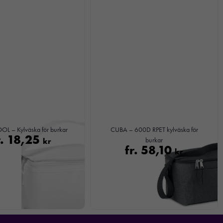
 – Kylväska för burkar
CUBA – 600D RPET kylväska för
r.
18,25
kr
burkar
fr.
58,10
kr