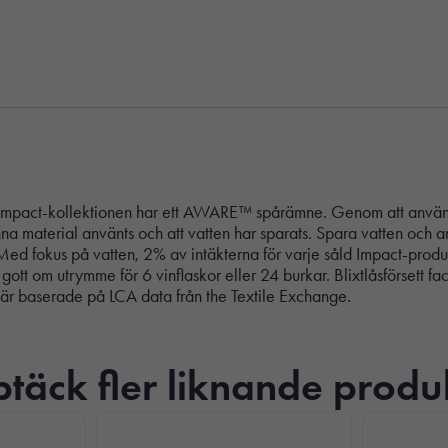
 i Impact-kollektionen har ett AWARE™ spårämne. Genom att anv
nna material använts och att vatten har sparats. Spara vatten och
s. Med fokus på vatten, 2% av intäkterna för varje såld Impact-pr
 gott om utrymme för 6 vinflaskor eller 24 burkar. Blixtlåsförset
är baserade på LCA data från the Textile Exchange.
täck fler liknande produ