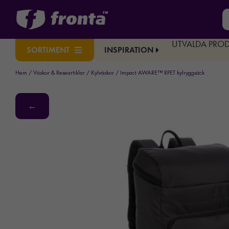
UTVALDA PRO
INSPIRATION
SORTIMENT
Hem
/
Väskor & Researtiklar
/
Kylväskor
/ Impact AWARE™ RPET kylryggsäck
←