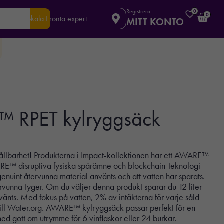
Registrera:
0
0
Din lokala Fronta expert
MITT KONTO
 RPET kylryggsäck
ållbarhet! Produkterna i Impact-kollektionen har ett AWARE™
™ disruptiva fysiska spårämne och blockchain-teknologi
enuint återvunna material använts och att vatten har sparats.
vunna tyger. Om du väljer denna produkt sparar du 12 liter
vänts. Med fokus på vatten, 2% av intäkterna för varje såld
ill Water.org. AWARE™ kylryggsäck passar perfekt för en
ed gott om utrymme för 6 vinflaskor eller 24 burkar.