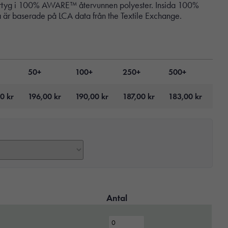
Yttertyg i 100% AWARE™ återvunnen polyester. Insida 100%
 är baserade på LCA data från the Textile Exchange.
50+
100+
250+
500+
00
kr
196,00
kr
190,00
kr
187,00
kr
183,00
kr
Antal