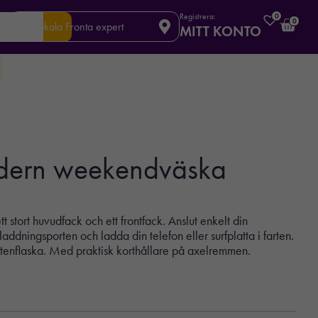
Registrera:
0
0
Din lokala Fronta expert
MITT KONTO
dern weekendväska
tort huvudfack och ett frontfack. Anslut enkelt din
ddningsporten och ladda din telefon eller surfplatta i farten.
attenflaska. Med praktisk korthållare på axelremmen.