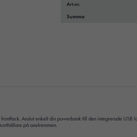
Art.nr.
Summa
ontfack. Anslut enkelt din powerbank till den integrerade USB ladd
k korthållare på axelremmen.