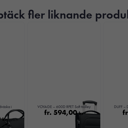
täck fler liknande produ
Nödvändiga
Dessa kakor
går inte att
välja bort. De
äska i
VOYAGE – 600D RPET Soft trolley
DUFF – D
fr.
594,00
f
behövs för att
kr
0
hemsidan
kr
över huvud