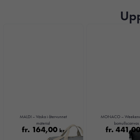
Upp
MALDI – Väska i återvunnet
MONACO – Weekendv
material
bomullscanvas
fr.
164,00
fr.
441,0
kr