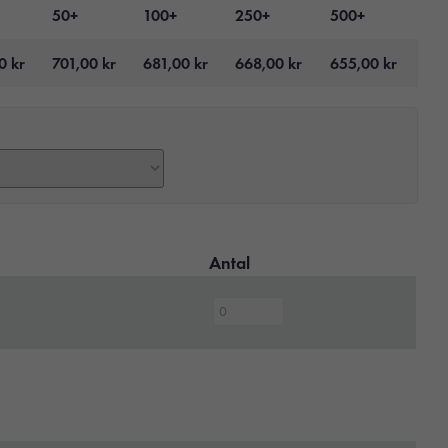
50+
100+
250+
500+
00
kr
701,00
kr
681,00
kr
668,00
kr
655,00
kr
Antal