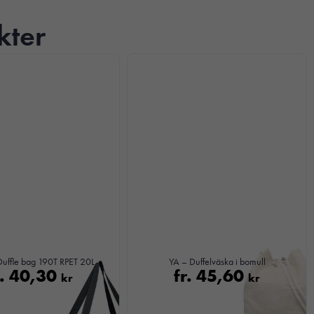
kter
uffle bag 190T RPET 20L
YA – Duffelväska i bomull
r.
40,30
fr.
45,60
kr
kr