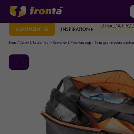
UTVALDA PRO
INSPIRATION
SORTIMENT
Hem
/
Väskor & Researtiklar
/
Resväskor & Weekendbags
/ Swiss peak modern weeken
←