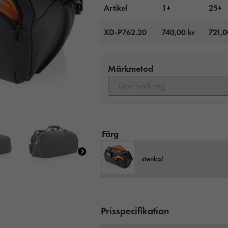
Artikel
1+
25+
XD-P762.20
740,00
kr
721,
Märkmetod
Färg
stenkol
Prisspecifikation