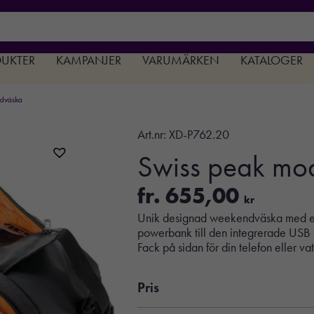
DUKTER
KAMPANJER
VARUMÄRKEN
KATALOGER
dväska
Art.nr:
XD-P762.20
Swiss peak mo
fr.
655,00
kr
Unik designad weekendväska med ett s
powerbank till den integrerade USB la
Fack på sidan för din telefon eller v
Pris