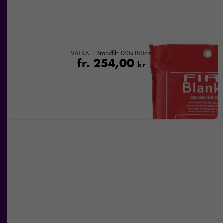
VATRA – Brandfilt 120x180cm
fr.
254,00
kr
Nödvändiga
Dessa kakor
går inte att
välja bort. De
behövs för att