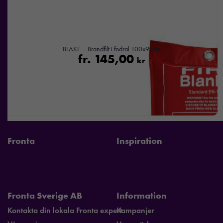
intressen och ditt
beteende när du
surfar ökar du
chansen att få se
BLAKE – Brandfilt i fodral 100x95cm
personligt
fr.
145,00
kr
anpassat innehåll
och
erbjudanden.
Fronta
Inspiration
Fronta Sverige AB
Information
Kontakta din lokala Fronta expert
Kampanjer