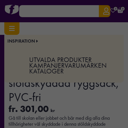
0
0
INSPIRATION
Hem
/
Fritid
/
Säkerhet
/ Standard RFID stöldskyddad ryggsäck, PVC-fri
Art.nr:
XD-P762.48
UTVALDA PRODUKTER
Standard RFID
KAMPANJER
VARUMÄRKEN
KATALOGER
stöldskyddad ryggsäck,
PVC-fri
fr.
301,00
kr
Gå till skolan eller jobbet och bär med dig alla dina
tillhörigheter väl skyddade i denna stöldskyddade