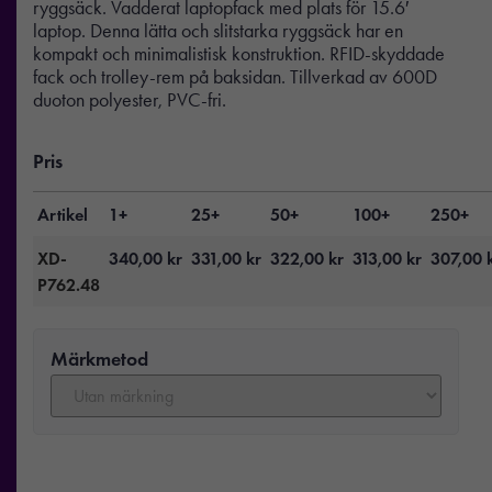
ryggsäck. Vadderat laptopfack med plats för 15.6′
laptop. Denna lätta och slitstarka ryggsäck har en
kompakt och minimalistisk konstruktion. RFID-skyddade
fack och trolley-rem på baksidan. Tillverkad av 600D
duoton polyester, PVC-fri.
Pris
Artikel
1+
25+
50+
100+
250+
XD-
340,00
kr
331,00
kr
322,00
kr
313,00
kr
307,00
P762.48
Märkmetod