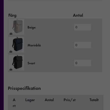
Färg
Antal
Beige
Marinblå
Svart
Prisspecifikation
A
Lager
Antal
Pris/st
Totalt
rt