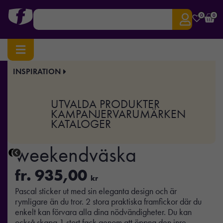
0
0
INSPIRATION
Hem
/
Väskor & Researtiklar
/
Resväskor & Weekendbags
/ Pascal AWARE™ RPET
weekendväska
UTVALDA PRODUKTER
Art.nr:
XD-P763.22
KAMPANJER
VARUMÄRKEN
KATALOGER
Pascal AWARE™ RPET
weekendväska
fr.
935,00
kr
Pascal sticker ut med sin eleganta design och är
rymligare än du tror. 2 stora praktiska framfickor där du
enkelt kan förvara alla dina nödvändigheter. Du kan
också skapa 1 stort fack genom att öppna den inre