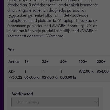
dragkedjan. 3 nätfickor ser till att du enkelt kommer åt
dina viktigaste saker. En dragkedja på sidan av
ryggsäcken ger enkel åtkomst till det vadderade
laptopfacket med plats för 15.6” laptop. Tillverkad av
återvunnen polyester med AWARE™-spårning. 2% av
intäkterna från varje produkt som säljs med AWARE™
kommer att doneras till Water.org.
Pris
Artikel
1+
25+
50+
100+
250+
XD-
1
1
1
972,00
kr
954,00
P763.22
057,00
kr
029,00
kr
000,00
kr
Märkmetod