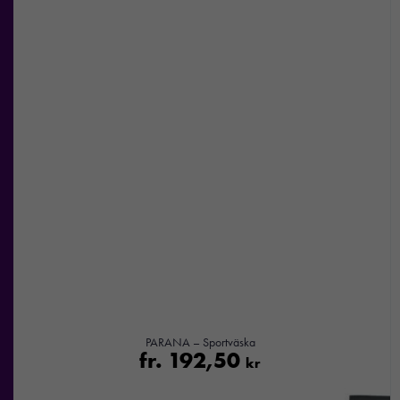
funktionalitet
att försvinna
från
hemsidan.
Marknadsföring
Genom att dela
med dig av dina
intressen och ditt
beteende när du
surfar ökar du
chansen att få se
personligt
anpassat innehåll
och
erbjudanden.
PARANA – Sportväska
fr.
192,50
kr