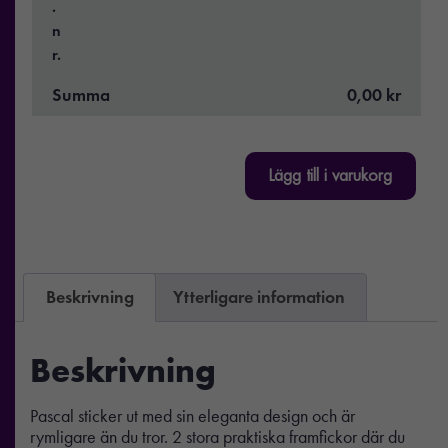
.
n
r.
Summa
0,00 kr
Lägg till i varukorg
Beskrivning
Ytterligare information
Beskrivning
Pascal sticker ut med sin eleganta design och är
rymligare än du tror. 2 stora praktiska framfickor där du